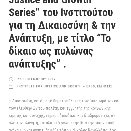
Series” του Ινστιτούτου
για τη Δικαιοσύνη & την
Ανάπτυξη, με τίτλο “Το
δίκαιο ως πυλώνας
ανάπτυξης” .
22 ΣΕΠΤΕΜΒΡΙΟΥ 2017
INSTITUTE FOR JUSTICE AND GROWTH – EPLO
,
ΕΙΔΗΣΕΙΣ
Η Δικαιοσύνη, εκτός από θεματοφύλακας των δικαιωμάτων και
των ελευθεριών του πολίτη, και εγγυητής της κοινωνικής
ειρήνης και συνοχής, σήμερα διεκδικεί και διαδραματίζει, σε
όλο τον πλανήτη, καταλυτικό ρόλο στην ίδια την οικονομική
ανάκαμψη και ανάπτυξη κάθε τόπου. Νικόλας Κανελλόπουλος