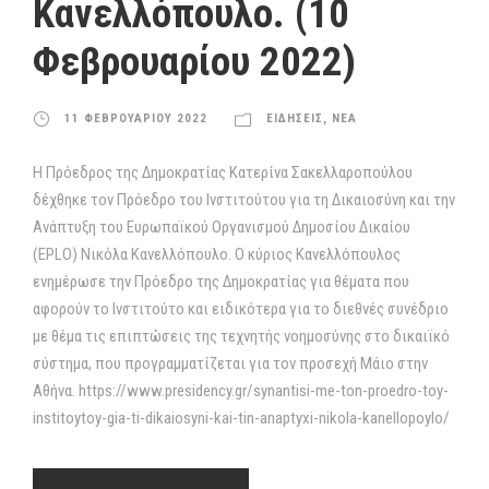
Κανελλόπουλο. (10
Φεβρουαρίου 2022)
11 ΦΕΒΡΟΥΑΡΙΟΥ 2022
ΕΙΔΗΣΕΙΣ
,
ΝΕΑ
Η Πρόεδρος της Δημοκρατίας Κατερίνα Σακελλαροπούλου
δέχθηκε τον Πρόεδρο του Ινστιτούτου για τη Δικαιοσύνη και την
Ανάπτυξη του Ευρωπαϊκού Οργανισμού Δημοσίου Δικαίου
(EPLO) Νικόλα Κανελλόπουλο. O κύριος Κανελλόπουλος
ενημέρωσε την Πρόεδρο της Δημοκρατίας για θέματα που
αφορούν το Ινστιτούτο και ειδικότερα για το διεθνές συνέδριο
με θέμα τις επιπτώσεις της τεχνητής νοημοσύνης στο δικαιϊκό
σύστημα, που προγραμματίζεται για τον προσεχή Μάιο στην
Αθήνα. https://www.presidency.gr/synantisi-me-ton-proedro-toy-
institoytoy-gia-ti-dikaiosyni-kai-tin-anaptyxi-nikola-kanellopoylo/