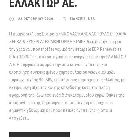
ΕΛΛΑΚΤΩΡ ΑΕ.
22 ΟΚΤΩΒΡΙΟΥ 2020
ΕΙΔΗΣΕΙΣ
,
ΝΕΑ
Η Δικηγορική μας Εταιρεία «ΝΙΚΟΛΑΣ ΚΑΝΕΛΛΟΠΟΥΛΟΣ – ΧΑΡΑ
ΖΕΡΒΑ & ΣΥΝΕΡΓΑΤΕΣ ΔΙΚΗΓΟΡΙΚΗ ΕΤΑΙΡΕΙΑ» έχει την τιμή και
την χαρά να υποστηρίζει νομικά την εταιρεία EDP Renewables
S.A. (“EDPR”), στη στρατηγική της συνεργασία με την ΕΛΛΑΚΤΩΡ
Α.Ε. Η συμφωνία αφορά στην από κοινού ανάπτυξη και
υλοποίηση συγκεκριμένου χαρτοφυλακίου νέων αιολικών
πάρκων, ισχύος 900MW, σε διάφορες περιοχές της Ελλάδος, με
εκτιμώμενη αξία της κοινής επένδυσης κατά την πλήρη
εφαρμογή της, άνω του ενός δισεκατομμυρίου ευρώ. Βάσει της
συμφωνίας αυτής δημιουργείται μια ισχυρή συμμαχία, με
σημαντική δυναμική και προοπτικές ανάπτυξης, η οποία
στοχεύει...