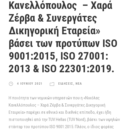
Κανελλόπουλος – Χαρά
Ζέρβα & Συνεργάτες
Δικηγορική Εταρεία»
βάσει των προτύπων ISO
9001:2015, ISO 27001:
2013 & ISO 22301:2019.
4 ΙΟΥΝΙΟΥ 2021
ΕΙΔΗΣΕΙΣ
,
ΝΕΑ
Η ποιότητα των νομικών υπηρεσιών που η «Νικόλας
Κανελλόπουλος – Χαρά Ζέρβα & Συνεργάτες Δικηγορική
Εταιρεία» παρέχει σε εθνικό και διεθνές επίπεδο, έχει ήδη
πιστοποιηθεί από την TUV Hellas (TUV Nord), βάσει των υψηλών
στάνταρ του προτύπου ISO 9001:2015. Πλέον, ο ίδιος φορέας