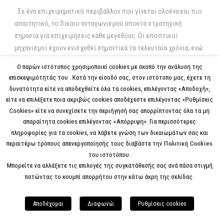
Σε ένα επιχειρηματικό περιβάλλον που γίνεται ολοένα και πιο
απαιτητικό, το δίκαιο ανταγωνισμού αποκτά στρατηγική
σημασία για επιχειρήσεις κάθε μεγέθους. Οι εποπτικοί
μηχανισμοί έχουν ενισχυθεί σημαντικά τα τελευταία χρόνια, ενώ
τόσο η ελληνική όσο και η ευρωπαϊκή νομοθεσία επιβάλλουν
Ο παρών ιστότοπος χρησιμοποιεί cookies με σκοπό την ανάλυση της
αυστηρές υποχρεώσεις σε εταιρείες που δραστηριοποιούνται
επισκεψιμότητάς του . Κατά την είσοδό σας, στον ιστότοπο μας, έχετε τη
σε ανταγωνιστικές αγορές. Η παραβίαση κανόνων ανταγωνισμού
δυνατότητα είτε να αποδεχθείτε όλα τα cookies, επιλέγοντας «Αποδοχή»,
μπορεί να οδηγήσει σε σοβαρές οικονομικές και λειτουργικές
είτε να επιλέξετε ποια ακριβώς cookies αποδέχεστε επιλέγοντας «Ρυθμίσεις
συνέπειες, όπως υψηλά πρόστιμα, περιορισμούς
Cookies» είτε να συνεχίσετε την περιήγησή σας απορρίπτοντας όλα τα μη
δραστηριότητας, ζητήματα φήμης και πολυετείς δικαστικές
απαραίτητα cookies επιλέγοντας «Απόρριψη». Για περισσότερες
πληροφορίες για τα cookies, να λάβετε γνώση των δικαιωμάτων σας και
διαμάχες. Για τον λόγο αυτό, η ανάπτυξη μιας ολοκληρωμένης
περαιτέρω τρόπους απενεργοποίησής τους διαβάστε την
Πολιτική Cookies
στρατηγικής συμμόρφωσης δεν αποτελεί πλέον προαιρετική
του ιστοτόπου.
επιλογή, αλλά ουσιαστική...
Μπορείτε να αλλάξετε τις επιλογές της συγκατάθεσής σας ανά πάσα στιγμή
πατώντας το κουμπί απορρήτου στην κάτω άκρη της σελίδας.
ΔΕΙΤΕ ΠΕΡΙΣΣΟΤΕΡΑ
Αποδέχομαι
Διαφωνώ
Ρυθμίσεις cookies