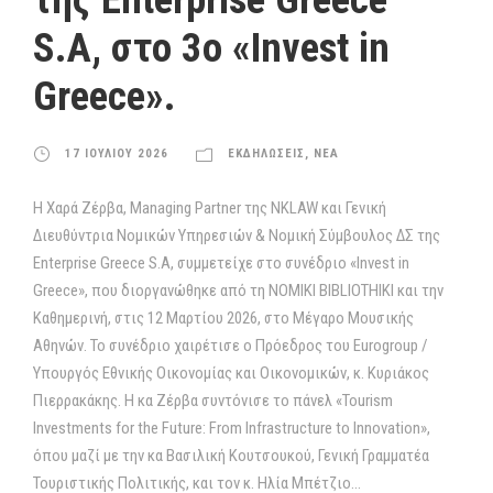
S.A, στο 3ο «Invest in
Greece».
17 ΙΟΥΛΙΟΥ 2026
ΕΚΔΗΛΩΣΕΙΣ
,
ΝΕΑ
Η Χαρά Ζέρβα, Managing Partner της NKLAW και Γενική
Διευθύντρια Νομικών Υπηρεσιών & Νομική Σύμβουλος ΔΣ της
Enterprise Greece S.A, συμμετείχε στο συνέδριο «Invest in
Greece», που διοργανώθηκε από τη NOMIKI BIBLIOTHIKI και την
Καθημερινή, στις 12 Μαρτίου 2026, στο Μέγαρο Μουσικής
Αθηνών. Το συνέδριο χαιρέτισε ο Πρόεδρος του Eurogroup /
Υπουργός Εθνικής Οικονομίας και Οικονομικών, κ. Κυριάκος
Πιερρακάκης. Η κα Ζέρβα συντόνισε το πάνελ «Tourism
Investments for the Future: From Infrastructure to Innovation»,
όπου μαζί με την κα Βασιλική Κουτσουκού, Γενική Γραμματέα
Τουριστικής Πολιτικής, και τον κ. Ηλία Μπέτζιο...