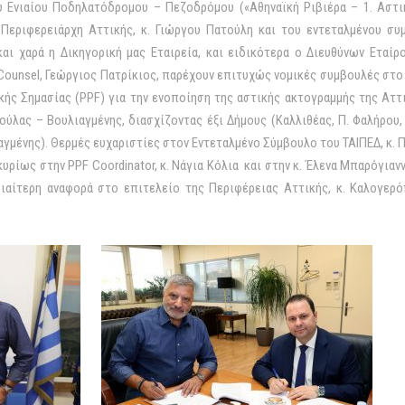
υ Ενιαίου Ποδηλατόδρομου – Πεζοδρόμου («Αθηναϊκή Ριβιέρα – 1. Αστι
υ Περιφερειάρχη Αττικής, κ. Γιώργου Πατούλη και του εντεταλμένου σ
και χαρά η Δικηγορική μας Εταιρεία, και ειδικότερα ο Διευθύνων Εταίρ
r Counsel, Γεώργιος Πατρίκιος, παρέχουν επιτυχώς νομικές συμβουλές στο
ής Σημασίας (PPF) για την ενοποίηση της αστικής ακτογραμμής της Αττι
ύλας – Βουλιαγμένης, διασχίζοντας έξι Δήμους (Καλλιθέας, Π. Φαλήρου
αγμένης). Θερμές ευχαριστίες στον Εντεταλμένο Σύμβουλο του ΤΑΙΠΕΔ, κ. 
κυρίως στην PPF Coordinator, κ. Νάγια Κόλια και στην κ. Έλενα Μπαρόγιαν
Ιδιαίτερη αναφορά στο επιτελείο της Περιφέρειας Αττικής, κ. Καλογερό