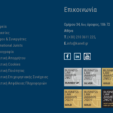
Επικοινωνία
Ομήρου 34, 6
όροφος, 106 72
ος
ρεία
Αθήνα
ρεσίες
Τ.
(+30) 210 3611 225
,
ίροι & Συνεργάτες
E.
info@kanell.gr
rnational Jurists
ρογραφία
ιτική Απορρήτου
ιτική Cookies
ιτική Ποιότητας
ιτική Επιχειρησιακής Συνέχειας
ιτική Ασφάλειας Πληροφοριών