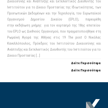
Δικαιοσύνης και Ανάπτυξης και Εκτελεστικός Διευθυντής του
Ινστιτούτου για το Δίκαιο Προστασίας της Ιδιωτικότητας, των
Προσωπικών Δεδομένων και την Τεχνολογία, του Ευρωπαϊκού
Οργανισμού Δημοσίου Δικαίου (EPLO), παρευρέθη
στην εκδήλωση μνήμης για τον εορτασμό της 18ης επετείου
του EPLO ως Διεθνούς Οργανισμού, που πραγματοποιήθηκε στη
Ρωμαϊκή Αγορά της Αθήνας στις 19 The post Ο Νικόλας
Κανελλόπουλος, Πρόεδρος του Ινστιτούτου Δικαιοσύνης και
Ανάπτυξης και Εκτελεστικός Διευθυντής του Ινστιτούτου για το
Δίκαιο Προστασίας […]
Δείτε Περισσότερα
Δείτε Περισσότερα