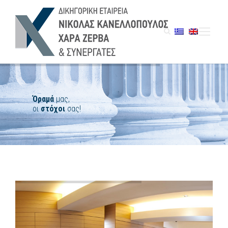
Όραμά
στόχοι