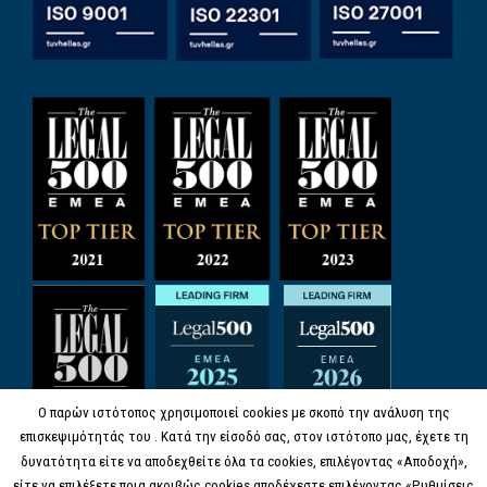
Ο παρών ιστότοπος χρησιμοποιεί cookies με σκοπό την ανάλυση της
επισκεψιμότητάς του . Κατά την είσοδό σας, στον ιστότοπο μας, έχετε τη
δυνατότητα είτε να αποδεχθείτε όλα τα cookies, επιλέγοντας «Αποδοχή»,
είτε να επιλέξετε ποια ακριβώς cookies αποδέχεστε επιλέγοντας «Ρυθμίσεις