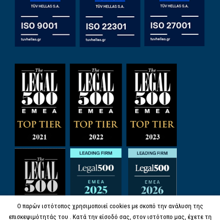
Ο παρών ιστότοπος χρησιμοποιεί cookies με σκοπό την ανάλυση της
επισκεψιμότητάς του . Κατά την είσοδό σας, στον ιστότοπο μας, έχετε τη