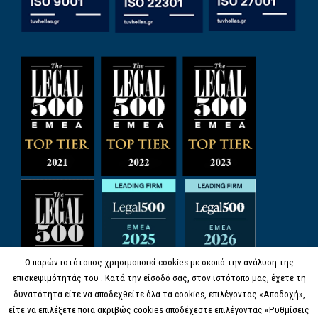
Ο παρών ιστότοπος χρησιμοποιεί cookies με σκοπό την ανάλυση της
επισκεψιμότητάς του . Κατά την είσοδό σας, στον ιστότοπο μας, έχετε τη
δυνατότητα είτε να αποδεχθείτε όλα τα cookies, επιλέγοντας «Αποδοχή»,
είτε να επιλέξετε ποια ακριβώς cookies αποδέχεστε επιλέγοντας «Ρυθμίσεις