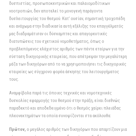
δυσπιστίας, προσωποκεντρικών και παλαιομοδίτικων
νοοτροπιών, δεν αποτελεί το μονογενή παράγοντα
δυσλειτουργίας του θεσμού. Κατ’ ουσίαν, σημαντική τροχοπέδη
και ανάχωμα στην διαδικασία αυτή εξέλιξης του επαγγέλματός
μας διαδραμάτισαν οι δύσκαμπτες και απαγορευτικές
διατυπώσεις του σχετικού νομοθετήματος, όπως ο
προβλεπόμενος ελάχιστος αριθμός των πέντε εταίρων για την
σύσταση δικηγορικής εταιρείας, που απέτρεψαν την μεγαλύτερη
μάζα των δικηγόρων από το να χρησιμοποιήσει τις δικηγορικές
εταιρείες ως σύγχρονο φορέα άσκησης του λειτουργήματος
τους.
Αναμφίβολα παρά τις όποιες τεχνικές και νομοτεχνικές
δυσκολίες εφαρμογής του θεσμού στην πράξη, είναι διεθνώς
παραδεκτό και αποδεδειγμένο ότι ο θεσμός χαίρει πλειάδας
πλεονεκτημάτων τα οποία συνοψίζονται στα ακόλουθα:
Πρώτον,
ο μεγάλος αριθμός των δικηγόρων που απαρτίζουν μια