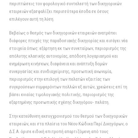
περιπτώσεις τον φορολογικό συντελεστή των δικηγορικών
εταιρειών εξασφαλίζει περισσότερα έσοδα σε όσους
επιλέγουν αυτή τη λύση.
Βεβαίως ο θεσμός των δικηγορικών εταιρειών ανατρέπει
διάφορες πτυχές της παραδοσιακής δικηγορίας και εισάγει νέα
στοιχεία όπως: εξάρτηση εκ των συνεταίρων, περιορισμός της
απόλυτης κλασικής αυτονομίας, απόδοση λογαριασμού και
ενημέρωση κινήσεων, διαφάνεια και ανάπτυξη δομών
συνεργασίας και συνδιαχείρισης, προσωπική ανωνυμία,
περιορισμός στην επιλογή των πελατών εξαιτίας των
συγκρούσεων συμφερόντων πολλών εξ αυτών, χρεώσεις επί τη
βάσει ενιαίας τιμολογιακής πολιτικής, περιορισμός της
εξαρτημένης προσωπικής σχέσης δικηγόρου- πελάτη.
Στην κατεύθυνση εκσυγχρονισμού του θεσμού των δικηγορικών
εταιρειών, και στα πλαίσια του Νέου Κώδικα Περί Δικηγόρων, ο
Δ.Σ.Α. όρισε ειδική επιτροπή απαρτιζόμενη από τους