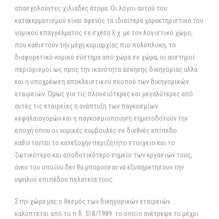
απασχολούντες χιλιάδες άτομα. Οι λόγοι αυτού του
κατακερματισμού είναι αφενός τα ιδιαίτερα χαρακτηριστικά του
νομικού επαγγέλματος σε σχέση λ.χ. με τον λογιστικό χώρο,
που καθιστούν την μάχη κυριαρχίας πιο πολύπλοκη, το
διαφορετικό νομικό σύστημα από χώρα σε χώρα, οι αυστηροί
περιορισμοί ως προς την ικανότητα άσκησης δικηγορίας αλλά
και η υποχρέωση αποκλειστικού σκοπού των δικηγορικών
εταιρειών. Όμως για τις πλουσιότερες και μεγαλύτερες από
αυτές τις εταιρείες η ανάπτυξη των παγκοσμίων
κεφαλαιαγορών και η παγκοσμιοποίηση σηματοδοτούν την
εποχή όπου οι νομικές συμβουλές σε διεθνές επίπεδο
καθίστανται το κατεξοχήν περιζήτητο στοιχείο και το
ζωτικότερο και αποδοτικότερο σημείο των εργασιών τους,
άνευ του οποίου δεν θα μπορούσαν να εξυπηρετήσουν την
υψηλού επιπέδου πελατεία τους.
Στην χώρα μας ο θεσμός των δικηγορικών εταιρειών
καλύπτεται από το π.δ. 518/1989 το οποίο ανέτρεψε το μέχρι