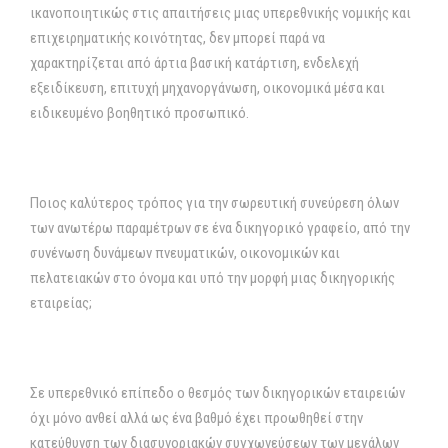
ικανοποιητικώς στις απαιτήσεις μιας υπερεθνικής νομικής και
επιχειρηματικής κοινότητας, δεν μπορεί παρά να
χαρακτηρίζεται από άρτια βασική κατάρτιση, ενδελεχή
εξειδίκευση, επιτυχή μηχανοργάνωση, οικονομικά μέσα και
ειδικευμένο βοηθητικό προσωπικό.
Ποιος καλύτερος τρόπος για την σωρευτική συνεύρεση όλων
των ανωτέρω παραμέτρων σε ένα δικηγορικό γραφείο, από την
συνένωση δυνάμεων πνευματικών, οικονομικών και
πελατειακών στο όνομα και υπό την μορφή μιας δικηγορικής
εταιρείας;
Σε υπερεθνικό επίπεδο ο θεσμός των δικηγορικών εταιρειών
όχι μόνο ανθεί αλλά ως ένα βαθμό έχει προωθηθεί στην
κατεύθυνση των διασυνοριακών συγχωνεύσεων των μεγάλων