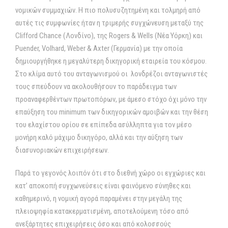
νομικών συμμαχιών. Η πιο πολυσυζητημένη και τολμηρή από
αυτές τις συμφωνίες ήταν η τριμερής συγχώνευση μεταξύ της
Clifford Chance (Λονδίνο), της Rogers & Wells (Νέα Υόρκη) και
Puender, Volhard, Weber & Axter (Γερμανία) με την οποία
δημιουργήθηκε η μεγαλύτερη δικηγορική εταιρεία του κόσμου.
Στο κλίμα αυτό του ανταγωνισμού οι λονδρέζοι ανταγωνιστές
τους σπεύδουν να ακολουθήσουν το παράδειγμα των
προαναφερθέντων πρωτοπόρων, με άμεσο στόχο όχι μόνο την
επαύξηση του minimum των δικηγορικών αμοιβών και την θέση
του ελαχίστου ορίου σε επίπεδα ασύλληπτα για τον μέσο
μονήρη καλό μάχιμο δικηγόρο, αλλά και την αύξηση των
διασυνοριακών επιχειρήσεων.
Παρά το γεγονός λοιπόν ότι στο διεθνή χώρο οι εγχώριες και
κατ’ αποκοπή συγχωνεύσεις είναι φαινόμενο σύνηθες και
καθημερινό, η νομική αγορά παραμένει στην μεγάλη της
πλειοψηφία κατακερματισμένη, αποτελούμενη τόσο από
ανεξάρτητες επιχειρήσεις όσο και από κολοσσούς