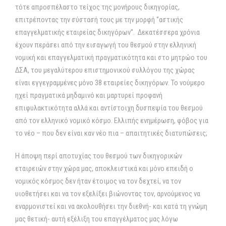
τότε απροσπέλαστο τείχος της μονήρους δικηγορίας,
επιτρέποντας την σύστασή τους με την μορφή ‘’αστικής
επαγγελματικής εταιρείας δικηγόρων’’. Δεκατέσσερα χρόνια
έχουν περάσει από την εισαγωγή του θεσμού στην ελληνική
νομική και επαγγελματική πραγματικότητα και στο μητρώο του
ΔΣΑ, του μεγαλύτερου επιστημονικού συλλόγου της χώρας
είναι εγγεγραμμένες μόνο 38 εταιρείες δικηγόρων. Το νούμερο
ηχεί πραγματικά μηδαμινό και μαρτυρεί προφανή
επιφυλακτικότητα αλλά και αντίστοιχη δυσπεψία του θεσμού
από τoν ελληνικό νομικό κόσμο. Ελλιπής ενημέρωση, φόβος για
το νέο – που δεν είναι καν νέο πια – απαιτητικές διατυπώσεις;
Η άποψη περί αποτυχίας του θεσμού των δικηγορικών
εταιρειών στην χώρα μας, αποκλειστικά και μόνο επειδή ο
νομικός κόσμος δεν ήταν έτοιμος να τον δεχτεί, να τον
υιοθετήσει και να τον εξελίξει βιώνοντας τον, αρνούμενος να
εναρμονιστεί και να ακολουθήσει την διεθνή- και κατά τη γνώμη
μας θετική- αυτή εξέλιξη του επαγγέλματος μας λόγω