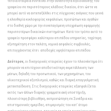
τέτοια εταιρεία συντείνει στην δυνατότητα εξειδίκευσης του
γραφείου σε περισσότερους κλάδους δικαίου, έτσι ώστε να
μπορεί αυτό να αντεπεξέλθει στις σύγχρονες ανάγκες που γεννά
η ελευθερία κυκλοφορίας κεφαλαίων, προσώπων και αγαθών
στο διεθνή χώρο με την συνεπαγόμενη υποχρέωση εφαρμογής
περισσοτέρων δικαιϊκών συστημάτων. Κατά τον τρόπο αυτό το
γραφείο προσφέρει καλύτερου επιπέδου υπηρεσίες, ταχύτερη
εξυπηρέτηση στον πελάτη, νομικά ασφαλείς συμβουλές,
επιτυγχάνοντας έτσι αποδοχές υψηλότερου επιπέδου.
Δεύτερον,
οι δικηγορικές εταιρείες έχουν το πλεονέκτημα ότι
μπορούν να επιτύχουν αποδοτικότερη εκμετάλλευση των
μέσων, δηλαδή του προσωπικού, των μηχανημάτων, του
υλικοτεχνικού εξοπλισμού, καθώς και διαρκή επαγγελματική
μετεκπαίδευση. Στις δικηγορικές εταιρείες εξασφαλίζεται
εκτός των άλλων διαρκής γραμματειακή υποστήριξη,
πλουσιότερη βιβλιοθήκη, εκπροσώπηση σε Συνέδρια και
επιστημονικές ημερίδες, επιμερισμός του κατ’ άτομο