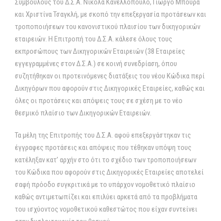
Συμβούλους του Δ.Σ.Α. Νικόλα Κανελλόπουλο, Γιώργο Μπούρα
και Χριστίνα Τσαγκλή, με σκοπό την επεξεργασία προτάσεων και
τροποποιήσεων του κανονιστικού πλαισίου των δικηγορικών
εταιρειών. Η Επιτροπή του Δ.Σ.Α. κάλεσε όλους τους
εκπροσώπους των Δικηγορικών Εταιρειών (38 Εταιρείες
εγγεγραμμένες στον Δ.Σ.Α.) σε κοινή συνεδρίαση, όπου
συζητήθηκαν οι προτεινόμενες διατάξεις του νέου Κώδικα περί
Δικηγόρων που αφορούν στις Δικηγορικές Εταιρείες, καθώς και
όλες οι προτάσεις και απόψεις τους σε σχέση με το νέο
θεσμικό πλαίσιο των Δικηγορικών Εταιρειών.
Τα μέλη της Επιτροπής του Δ.Σ.Α. αφού επεξεργάστηκαν τις
έγγραφες προτάσεις και απόψεις που τέθηκαν υπόψη τους
κατέληξαν κατ’ αρχήν στο ότι το σχέδιο των τροποποιήσεων
του Κώδικα που αφορούν στις Δικηγορικές Εταιρείες αποτελεί
σαφή πρόοδο συγκριτικά με το υπάρχον νομοθετικό πλαίσιο
καθώς αντιμετωπίζει και επιλύει αρκετά από τα προβλήματα
του ισχύοντος νομοθετικού καθεστώτος που είχαν συντείνει