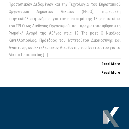
Προσωπικών Δεδομένων και την Τεχνολογία, του Ευρωπαϊκού
Οργανισμού Δημοσίου Δικαίου (EPLO), παρευρέθη
στην εκδήλωση μνήμης για τον εορτασμό της 18ης επετείου
του EPLO ως Διεθνούς Οργανισμού, που πραγματοποιήθηκε στη
Ρωμαϊκή Αγορά της Αθήνας στις 19 The post Ο Νικόλας
Κανελλόπουλος, Πρόεδρος του Ινστιτούτου Δικαιοσύνης και
Ανάπτυξης και Εκτελεστικός Διευθυντής του Ινστιτούτου για το
Δίκαιο Προστασίας […]
Read More
Read More