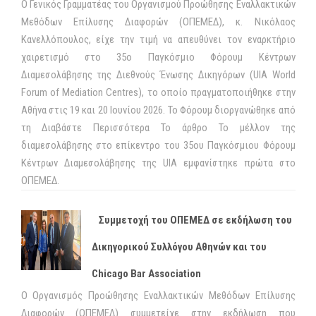
Ο Γενικός Γραμματέας του Οργανισμού Προώθησης Εναλλακτικών
Μεθόδων Επίλυσης Διαφορών (ΟΠΕΜΕΔ), κ. Νικόλαος
Κανελλόπουλος, είχε την τιμή να απευθύνει τον εναρκτήριο
χαιρετισμό στο 35ο Παγκόσμιο Φόρουμ Κέντρων
Διαμεσολάβησης της Διεθνούς Ένωσης Δικηγόρων (UIA World
Forum of Mediation Centres), το οποίο πραγματοποιήθηκε στην
Αθήνα στις 19 και 20 Ιουνίου 2026. Το Φόρουμ διοργανώθηκε από
τη Διαβάστε Περισσότερα Το άρθρο Το μέλλον της
διαμεσολάβησης στο επίκεντρο του 35ου Παγκόσμιου Φόρουμ
Κέντρων Διαμεσολάβησης της UIA εμφανίστηκε πρώτα στο
ΟΠΕΜΕΔ.
Συμμετοχή του ΟΠΕΜΕΔ σε εκδήλωση του
Δικηγορικού Συλλόγου Αθηνών και του
Chicago Bar Association
Ο Οργανισμός Προώθησης Εναλλακτικών Μεθόδων Επίλυσης
Διαφορών (ΟΠΕΜΕΔ) συμμετείχε στην εκδήλωση που