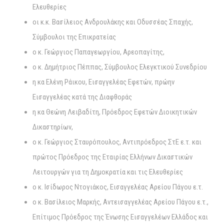
Ελευθερίες
οι κ.κ. Βασίλειος Ανδρουλάκης και Οδυσσέας Σπαχής,
Σύμβουλοι της Επικρατείας
ο κ. Γεώργιος Παπαγεωργίου, Αρεοπαγίτης,
ο κ. Δημήτριος Πέππας, Σύμβουλος Ελεγκτικού Συνεδρίου
η κα Ελένη Ράικου, Εισαγγελέας Εφετών, πρώην
Εισαγγελέας κατά της Διαφθοράς
η κα Θεώνη Λειβαδίτη, Πρόεδρος Εφετών Διοικητικών
Δικαστηρίων,
ο κ. Γεώργιος Σταυρόπουλος, Αντιπρόεδρος ΣτΕ ε.τ. και
πρώτος Πρόεδρος της Εταιρίας Ελλήνων Δικαστικών
Λειτουργών για τη Δημοκρατία και τις Ελευθερίες
ο κ. Ισίδωρος Ντογιάκος, Εισαγγελέας Αρείου Πάγου ε.τ.
ο κ. Βασίλειος Μαρκής, Αντεισαγγελέας Αρείου Πάγου ε.τ.,
Επίτιμος Πρόεδρος της Ένωσης Εισαγγελέων Ελλάδος και