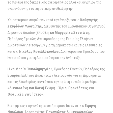
το πρίσμα της δικαστικής ανεξαρτησίας αλλά και ενώπιον της
αναμενόμενης συνταγματικής αναθεώρησης.
Χαιρετισμούς απηύθυναν κατά την έναρξή του: ο
Καθηγητής
Σπυρίδων Φλογαΐτης,
Διευθυντής του Ευρωπαϊκού Οργανισμού
Δημοσίου Δικαίου (EPLO), η
κα Μαργαρίτα Στενιώτη,
Πρόεδρος Εφετών, Αντιπρόεδρος της Εταιρίας Ελλήνων
Δικαστικών Λειτουργών για τη Δημοκρατία και τις Ελευθερίες
και ο κ.
Νικόλας Κανελλόπουλος,
Δικηγόρος και Πρόεδρος του
Ινστιτούτου για τη Δικαιοσύνη και την Ανάπτυξη.
Η
κα
Μαρία Παπαδημητρίου
, Πρόεδρος Εφετών, Πρόεδρος της
Εταιρίας Ελλήνων Δικαστικών Λειτουργών για τη Δημοκρατία
και τις Ελευθερίες, συντόνισε την πρώτη συνεδρία με θέμα:
«Δικαιοσύνη και Κοινή Γνώμη – Όρια, Προκλήσεις και
Θεσμικές Εγγυήσεις»
.
Εισηγήσεις στην ενότητα αυτή παρουσίασαν οι: κ.κ
Ειρήνη
Νικολάου
, Αρεοπαγίτης,
Παναγιώτης Λυμπερόπουλος
,