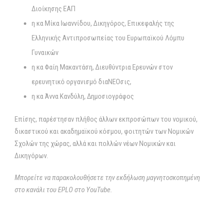
Διοίκησης ΕΑΠ
η κα Μίκα Ιωαννίδου, Δικηγόρος, Επικεφαλής της
Ελληνικής Αντιπροσωπείας του Ευρωπαϊκού Λόμπυ
Γυναικών
η κα Φαίη Μακαντάση, Διευθύντρια Ερευνών στον
ερευνητικό οργανισμό διαΝΕΟσις,
η κα Άννα Κανδύλη, Δημοσιογράφος
Επίσης, παρέστησαν πλήθος άλλων εκπροσώπων του νομικού,
δικαστικού και ακαδημαϊκού κόσμου, φοιτητών των Νομικών
Σχολών της χώρας, αλλά και πολλών νέων Νομικών και
Δικηγόρων.
Μπορείτε να παρακολουθήσετε την εκδήλωση μαγνητοσκοπημένη
στο κανάλι του
EPLO
στο
YouTube
.