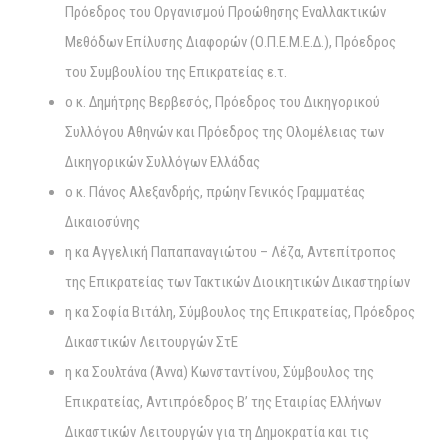
Πρόεδρος του Οργανισμού Προώθησης Εναλλακτικών
Μεθόδων Επίλυσης Διαφορών (Ο.Π.Ε.Μ.Ε.Δ.), Πρόεδρος
του Συμβουλίου της Επικρατείας ε.τ.
ο κ. Δημήτρης Βερβεσός, Πρόεδρος του Δικηγορικού
Συλλόγου Αθηνών και Πρόεδρος της Ολομέλειας των
Δικηγορικών Συλλόγων Ελλάδας
ο κ. Πάνος Αλεξανδρής, πρώην Γενικός Γραμματέας
Δικαιοσύνης
η κα Αγγελική Παπαπαναγιώτου – Λέζα, Αντεπίτροπος
της Επικρατείας των Τακτικών Διοικητικών Δικαστηρίων
η κα Σοφία Βιτάλη, Σύμβουλος της Επικρατείας, Πρόεδρος
Δικαστικών Λειτουργών ΣτΕ
η κα Σουλτάνα (Άννα) Κωνσταντίνου, Σύμβουλος της
Επικρατείας, Αντιπρόεδρος Β’ της Εταιρίας Ελλήνων
Δικαστικών Λειτουργών για τη Δημοκρατία και τις