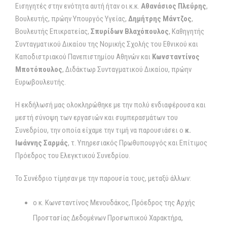
Εισηγητές στην ενότητα αυτή ήταν οι κ.κ.
Αθανάσιος Πλεύρης
,
Βουλευτής, πρώην Υπουργός Υγείας,
Δημήτρης Μάντζος
,
Βουλευτής Επικρατείας,
Σπυρίδων Βλαχόπουλος
, Καθηγητής
Συνταγματικού Δικαίου της Νομικής Σχολής του Εθνικού και
Καποδιστριακού Πανεπιστημίου Αθηνών και
Κωνσταντίνος
Μποτόπουλος
, Διδάκτωρ Συνταγματικού Δικαίου, πρώην
Ευρωβουλευτής.
Η εκδήλωσή μας ολοκληρώθηκε με την πολύ ενδιαφέρουσα και
μεστή σύνοψη των εργασιών και συμπερασμάτων του
Συνεδρίου, την οποία είχαμε την τιμή να παρουσιάσει ο
κ.
Ιωάννης Σαρμάς
, τ. Υπηρεσιακός Πρωθυπουργός και Επίτιμος
Πρόεδρος του Ελεγκτικού Συνεδρίου.
Το Συνέδριο τίμησαν με την παρουσία τους, μεταξύ άλλων:
ο κ. Κωνσταντίνος Μενουδάκος, Πρόεδρος της Αρχής
Προστασίας Δεδομένων Προσωπικού Χαρακτήρα,