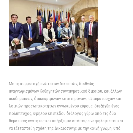
Με τη συμμετοχή ανώτατων δικαστών, διεθνώς
αναγνωρισμένων Καθηγητών συνταγματικού δικαίου, και άλλων
ακαδημαϊκών, διακεκριμένων επιστημόνων, αξιωματούχων και
λοιπών προσωπικοτήτων εγνωσμένου κύρους, διεξήχθη ένας
πολύπτυχος, υψηλού επιπέδου διάλογος γύρω από τις δύο
θεματικές ενότητες και υπήρξε μια απόπειρα να ψηλαφιστεί και
να εξεταστεί η σχέση της Δικαιοσύνης με την κοινή γνώμη, υπό