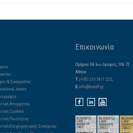
Επικοινωνία
Ομήρου 34, 6
όροφος, 106 72
ος
ρεία
Αθήνα
ρεσίες
Τ.
(+30) 210 3611 225
,
ίροι & Συνεργάτες
E.
info@kanell.gr
rnational Jurists
ρογραφία
ιτική Απορρήτου
ιτική Cookies
ιτική Ποιότητας
ιτική Επιχειρησιακής Συνέχειας