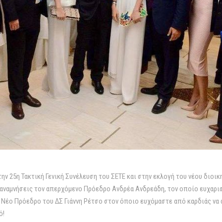
ην 25η Τακτική Γενική Συνέλευση του ΣΕΤΕ και στην εκλογή του νέου διοικ
 αναμνήσεις τον απερχόμενο Πρόεδρο Ανδρέα Ανδρεάδη, τον οποίο ευχαρι
Νέο Πρόεδρο του ΔΣ Γιάννη Ρέτσο στον όποιο ευχόμαστε από καρδιάς να συ
ό!