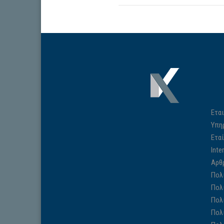
Εται
Υπη
Ετα
Inte
Αρθ
Πολ
Πολ
Πολ
Πολ