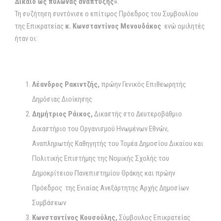
Δίκαιο ως πυλώνας ανάπτυξης»
.
Τη συζήτηση συντόνισε ο επίτιμος Πρόεδρος του Συμβουλίου
της Επικρατείας
κ. Κωνσταντίνος Μενουδάκος
ενώ ομιλητές
ήταν οι:
Λέανδρος Ρακιντζής,
πρώην Γενικός Επιθεωρητής
Δημόσιας Διοίκησης
Δημήτριος Ράικος,
Δικαστής στο Δευτεροβάθμιο
Δικαστήριο του Οργανισμού Ηνωμένων Εθνών,
Αναπληρωτής Καθηγητής του Τομέα Δημοσίου Δικαίου και
Πολιτικής Επιστήμης της Νομικής Σχολής του
Δημοκρίτειου Πανεπιστημίου Θράκης και πρώην
Πρόεδρος της Ενιαίας Ανεξάρτητης Αρχής Δημοσίων
Συμβάσεων
Κωνσταντίνος Κουσούλης,
Σύμβουλος Επικρατείας