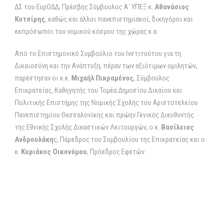
ΔΣ του ΕυρΟΔΔ, Πρέσβης Σύμβουλος Α΄ ΥΠΕΞ κ.
Αθανάσιος
Κοτσίρης
, καθώς και άλλοι πανεπιστημιακοί, δικηγόροι και
εκπρόσωποι του νομικού κόσμου της χώρας κ.α
Από το Επιστημονικό Συμβούλιο του Ινστιτούτου για τη
Δικαιοσύνη και την Ανάπτυξη, πέραν των αξιότιμων ομιλητών,
παρέστησαν οι κ.κ.
Μιχαήλ Πικραμένος
, Σύμβουλος
Επικρατείας, Καθηγητής του Τομέα Δημοσίου Δικαίου και
Πολιτικής Επιστήμης της Νομικής Σχολής του Αριστοτελείου
Πανεπιστημίου Θεσσαλονίκης και πρώην Γενικός Διευθυντής
της Εθνικής Σχολής Δικαστικών Λειτουργών, ο κ.
Βασίλειος
Ανδρουλάκη
ς, Πάρεδρος του Συμβουλίου της Επικρατείας και ο
κ.
Κυριάκος Οικονόμου
, Πρόεδρος Εφετών.