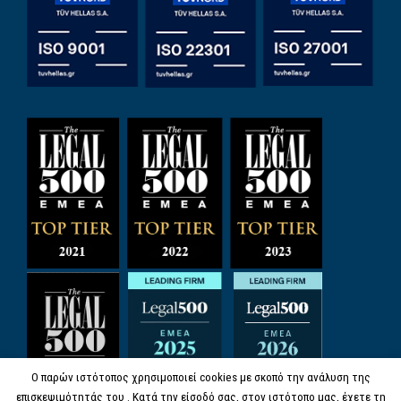
Ο παρών ιστότοπος χρησιμοποιεί cookies με σκοπό την ανάλυση της
επισκεψιμότητάς του . Κατά την είσοδό σας, στον ιστότοπο μας, έχετε τη