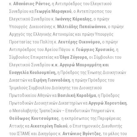
κ.
Αθανάσιος Ράντος
, η Αντιπρόεδρος του Ελεγκτικού
Συνεδρίου κα
Γεωργία Μαραγκού
, ο Αντεπίτροπος του
Ελεγκτικού Συνεδρίου κ.
Ιωάννης Κάρκαλης
, ο πρώην
Υπουργός Δικαιοσύνης κ.
Μιλτιάδης Παπαϊωάννου
, ο πρώην
Αρχηγός της Ελληνικής Αστυνομίας και πρώην Υπουργός
Προστασίας του Πολίτη κ.
Λευτέρης Οικονόμου,
ο πρώην
Αντιπρόεδρος του Αρείου Πάγου κ.
Γεώργιος Χρυσικός
, η
Σύμβουλος Επικρατείας κα
Όλγα Ζύγουρα,
οι Σύμβουλοι του
Ελεγκτικού Συνεδρίου
κ.κ. Αργυρώ Μαυρομμάτη και
Ευαγγελία Κουλουμπίνη,
η Πρόεδρος της Ένωσης Διοικητικών
Δικαστών κα
Ειρήνη Γιανναδάκη
, η πρώην Πρόεδρος του
Τριμελούς Συμβουλίου Διοίκησης του Διοικητικού
Πρωτοδικείου Αθηνών κα
Βασιλική Καραδήμα
, η Πρόεδρος
Πρωτοδικών Διοικητικών Δικαστηρίων κα
Αργυρώ Χορευτάκη
,
ο Μεσολαβητής Τραπεζικών – Επενδυτικών Υπηρεσιών κ.
Θεόδωρος Κουτσούμπας
, η εκπρόσωπος της Περιφέρειας
Αττικής κα
Αικατερίνη Παλιού
, ο Επιστημονικός Διευθυντής
του ΙΣΤΑΜΕ και Δικηγόρος κ.
Αντώνιος Βγόντζας
, το μέλος του