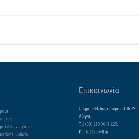
Επικοινωνία
Ομήρου 34, 6
όροφος, 106 72
ος
ρεία
Αθήνα
ρεσίες
Τ.
(+30) 210 3611 225
,
ίροι & Συνεργάτες
E.
info@kanell.gr
rnational Jurists