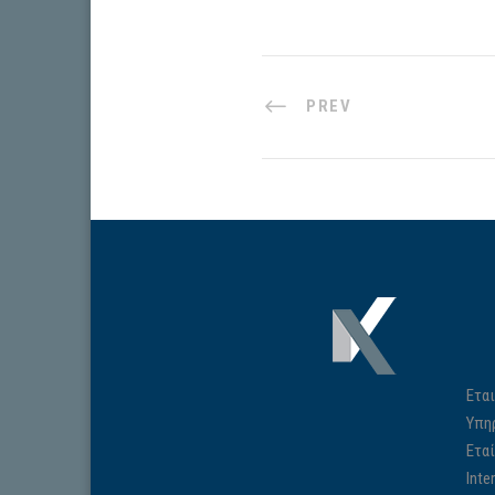
PREV
Εται
Υπη
Ετα
Inte