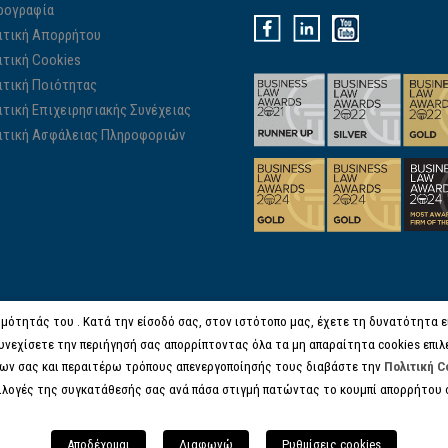
ρογραφία
ιτική Απορρήτου
ιτική Cookies
ιτική Ποιότητας
ιτική Επιχειρησιακής Συνέχειας
ιτική Ασφάλειας Πληροφοριών
μότητάς του . Κατά την είσοδό σας, στον ιστότοπο μας, έχετε τη δυνατότητα είτ
υνεχίσετε την περιήγησή σας απορρίπτοντας όλα τα μη απαραίτητα cookies επιλ
ων σας και περαιτέρω τρόπους απενεργοποίησής τους διαβάστε την
Πολιτική C
πιλογές της συγκατάθεσής σας ανά πάσα στιγμή πατώντας το κουμπί απορρήτου 
© COPYRIGHT 2017 KANELL.GR, ALL RIGHTS RESERVED.
Αποδέχομαι
Διαφωνώ
Ρυθμίσεις cookies