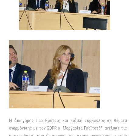
Η δικηγόρος Παρ Εφέταις και ειδική σύμβουλος σε θέματα
εναρμόνισης με τον GDPR κ. Μαργαρίτα Γκαϊτατζή, ανέλυσε τις
υποχρεώσεις που δημιουργεί και στους μηχανικούς ο νέος