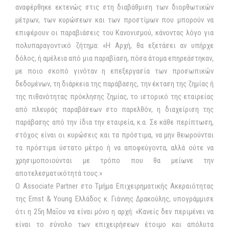
αναφέρθηκε εκτενώς στις στη διαβάθμιση των διορθωτικών
μέτρων, των κυρώσεων και των προστίμων που μπορούν να
επιφέρουν οι παραβιάσεις του Κανονισμού, κάνοντας λόγο για
πολυπαραγοντικό ζήτημα: «Η Αρχή, θα εξετάσει αν υπήρχε
δόλος, ή αμέλεια από μια παραβίαση, πόσα άτομα επηρεάστηκαν,
με ποιο σκοπό γινόταν η επεξεργασία των προσωπικών
δεδομένων, τη διάρκεια της παράβασης, την έκταση της ζημίας ή
της πιθανότητας πρόκλησης ζημίας, το ιστορικό της εταιρείας
από πλευράς παραβάσεων στο παρελθόν, η διαχείριση της
παράβασης από την ίδια την εταιρεία, κ.α. Σε κάθε περίπτωση,
στόχος είναι οι κυρώσεις και τα πρόστιμα, να μην θεωρούνται
τα πρόστιμα ύστατο μέτρο ή να αποφεύγοντα, αλλά ούτε να
χρησιμοποιούνται με τρόπο που θα μείωνε την
αποτελεσματικότητά τους.»
Ο Associate Partner στο Τμήμα Επιχειρηματικής Ακεραιότητας
της Ernst & Young Ελλάδος κ. Γιάννης Δρακούλης, υπογράμμισε
ότι η 25η Μαΐου να είναι μόνο η αρχή: «Κανείς δεν περιμένει να
είναι το σύνολο των επιχειρήσεων έτοιμο και απόλυτα