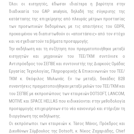
Όλοι οι εισηγητές, έδωσαν ιδιαίτερα η βαρύτητα στην
διαδικασία του GAP analysis, δηλαδή της σύγκρισης της
κατάστασης της επιχείρησης από πλευράς μέτρων προστασίας
των προσωπικών δεδομένων, με τις απαιτήσεις του GDPR,
προκειμένου να διαπιστωθούν οι «αποστάσεις» από τον στόχο
και να σχεδιαστούν τα βήματα προσαρμογής.
Την εκδήλωση και τη συζήτηση που πραγματοποιήθηκε μεταξύ
εισηγητών και μηχανικών του ΤΕΕ/ΤΚΜ συντόνισε ο
Αντιπρόεδρος του ΣΕΠΒΕ και συντονιστής της Διαρκούς Ομάδας
Εργασίας Τεχνολογίας, Πληροφορικής & Επικοινωνιών του ΤΕΕ/
ΤΚΜ κ. Θεόφιλος Μυλωνάς. Εν τω μεταξύ, δεκάδες B2B
συναντήσεις πραγματοποιήθηκαν μεταξύ μελών του ΤΕΕ/ΤΚΜ και
του ΣΕΠΒΕ με εκπροσώπους των εταιρειών DOTSOFT, LANCOM,
MOTIVE και SPACE HELLAS που ειδικεύονται στην μεθοδολογία
προσαρμογής επιχειρήσεων στο νέο κανονισμό και στήριξαν τη
διοργάνωση της εκδήλωσης.
Οι εκπρόσωποι των εταιρειών κ. Τάσος Μάνος, Πρόεδρος και
Διευθύνων Σύμβουλος της Dotsoft, κ. Νίκος Ζαχαριάδης, Chief