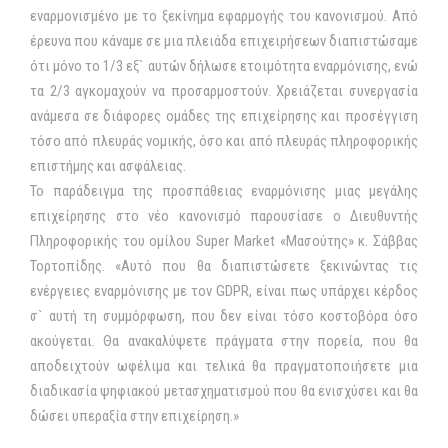
εναρμονισμένο με το ξεκίνημα εφαρμογής του κανονισμού. Από
έρευνα που κάναμε σε μια πλειάδα επιχειρήσεων διαπιστώσαμε
ότι μόνο το 1/3 εξ` αυτών δήλωσε ετοιμότητα εναρμόνισης, ενώ
τα 2/3 αγκομαχούν να προσαρμοστούν. Χρειάζεται συνεργασία
ανάμεσα σε διάφορες ομάδες της επιχείρησης και προσέγγιση
τόσο από πλευράς νομικής, όσο και από πλευράς πληροφορικής
επιστήμης και ασφάλειας.
Το παράδειγμα της προσπάθειας εναρμόνισης μιας μεγάλης
επιχείρησης στο νέο κανονισμό παρουσίασε ο Διευθυντής
Πληροφορικής του ομίλου Super Market «Μασούτης» κ. Σάββας
Τορτοπίδης. «Αυτό που θα διαπιστώσετε ξεκινώντας τις
ενέργειες εναρμόνισης με τον GDPR, είναι πως υπάρχει κέρδος
σ` αυτή τη συμμόρφωση, που δεν είναι τόσο κοστοβόρα όσο
ακούγεται. Θα ανακαλύψετε πράγματα στην πορεία, που θα
αποδειχτούν ωφέλιμα και τελικά θα πραγματοποιήσετε μια
διαδικασία ψηφιακού μετασχηματισμού που θα ενισχύσει και θα
δώσει υπεραξία στην επιχείρηση.»