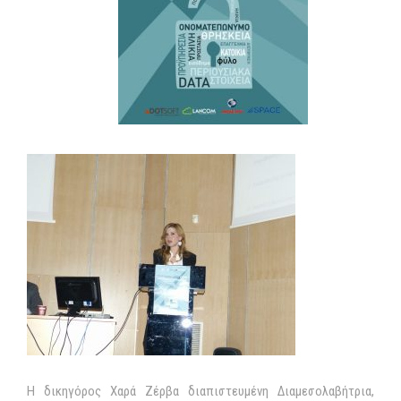
Η δικηγόρος Χαρά Ζέρβα διαπιστευμένη Διαμεσολαβήτρια,