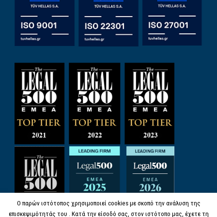
Ο παρών ιστότοπος χρησιμοποιεί cookies με σκοπό την ανάλυση της
επισκεψιμότητάς του . Κατά την είσοδό σας, στον ιστότοπο μας, έχετε τη