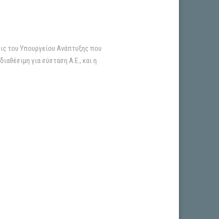
εις του Υπουργείου Ανάπτυξης που
ιαθέσιμη για σύσταση Α.Ε., και η