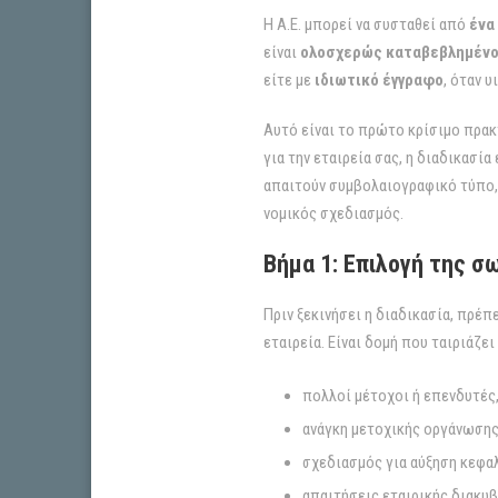
Η Α.Ε. μπορεί να συσταθεί από
ένα
είναι
ολοσχερώς καταβεβλημένο
είτε με
ιδιωτικό έγγραφο
, όταν 
Αυτό είναι το πρώτο κρίσιμο πρακ
για την εταιρεία σας, η διαδικασί
απαιτούν συμβολαιογραφικό τύπο, 
νομικός σχεδιασμός.
Βήμα 1: Επιλογή της σ
Πριν ξεκινήσει η διαδικασία, πρέπ
εταιρεία. Είναι δομή που ταιριάζε
πολλοί μέτοχοι ή επενδυτές
ανάγκη μετοχικής οργάνωσης
σχεδιασμός για αύξηση κεφα
απαιτήσεις εταιρικής διακυ