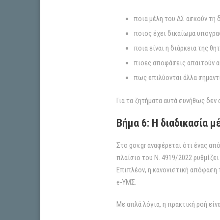
ποια μέλη του ΔΣ ασκούν τη δ
ποιος έχει δικαίωμα υπογρα
ποια είναι η διάρκεια της θη
πιοες αποφάσεις απαιτούν α
πως επιλύονται άλλα σημαντι
Για τα ζητήματα αυτά συνήθως δεν
Βήμα 6: Η διαδικασία 
Στο gov.gr αναφέρεται ότι ένας α
πλαίσιο του Ν. 4919/2022 ρυθμίζε
Επιπλέον, η κανονιστική απόφαση 
e-ΥΜΣ.
Με απλά λόγια, η πρακτική ροή είν