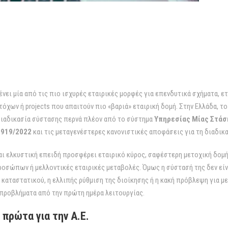
νει μία από τις πιο ισχυρές εταιρικές μορφές για επενδυτικά σχήματα, ε
χων ή projects που απαιτούν πιο «βαριά» εταιρική δομή. Στην Ελλάδα, το 
 διαδικασία σύστασης περνά πλέον από το σύστημα
Υπηρεσίας Μίας Στάση
4919/2022
και τις μεταγενέστερες κανονιστικές αποφάσεις για τη διαδικ
ίναι ελκυστική επειδή προσφέρει εταιρικό κύρος, σαφέστερη μετοχική δομ
οσώπων ή μελλοντικές εταιρικές μεταβολές. Όμως η σύστασή της δεν είν
 καταστατικού, η ελλιπής ρύθμιση της διοίκησης ή η κακή πρόβλεψη για μ
προβλήματα από την πρώτη ημέρα λειτουργίας.
 πρώτα για την Α.Ε.