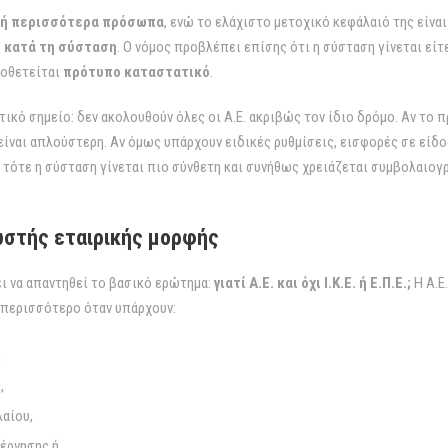
 ή περισσότερα πρόσωπα
, ενώ το ελάχιστο μετοχικό κεφάλαιό της είνα
 κατά τη σύσταση
. Ο νόμος προβλέπει επίσης ότι η σύσταση γίνεται είτ
υιοθετείται
πρότυπο καταστατικό
.
τικό σημείο: δεν ακολουθούν όλες οι Α.Ε. ακριβώς τον ίδιο δρόμο. Αν το 
α είναι απλούστερη. Αν όμως υπάρχουν ειδικές ρυθμίσεις, εισφορές σε είδ
τότε η σύσταση γίνεται πιο σύνθετη και συνήθως χρειάζεται συμβολαιογ
ωστής εταιρικής μορφής
ει να απαντηθεί το βασικό ερώτημα:
γιατί Α.Ε. και όχι Ι.Κ.Ε. ή Ε.Π.Ε.;
Η Α.Ε
ι περισσότερο όταν υπάρχουν:
,
,
λαίου,
βέρνησης ή