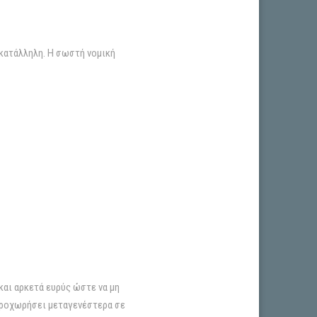
 κατάλληλη. Η σωστή νομική
και αρκετά ευρύς ώστε να μη
 προχωρήσει μεταγενέστερα σε