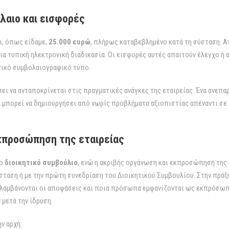
λαιο και εισφορές
αι, όπως είδαμε,
25.000 ευρώ
, πλήρως καταβεβλημένο κατά τη σύσταση. Α
 μια τυπική ηλεκτρονική διαδικασία. Οι εισφορές αυτές απαιτούν έλεγχο ή 
τικό συμβολαιογραφικό τύπο.
ει να ανταποκρίνεται στις πραγματικές ανάγκες της εταιρείας. Ένα ανεπα
ά μπορεί να δημιουργήσει από νωρίς προβλήματα αξιοπιστίας απέναντι σε 
εκπροσώπηση της εταιρείας
το
διοικητικό συμβούλιο
, ενώ η ακριβής οργάνωση και εκπροσώπηση της 
ταση ή με την πρώτη συνεδρίαση του Διοικητικού Συμβουλίου. Στην πράξη
 λαμβάνονται οι αποφάσεις και ποια πρόσωπα εμφανίζονται ως εκπρόσωποι
μετά την ίδρυση.
ν αρχή: