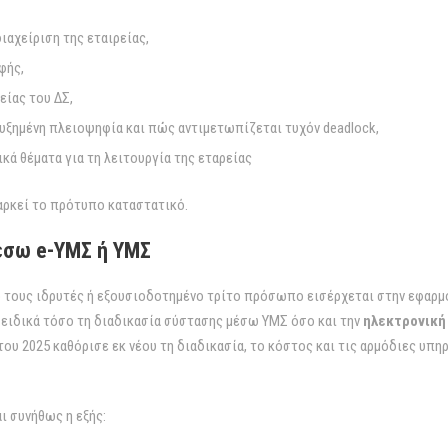
ιαχείριση της εταιρείας,
φής,
τείας του ΔΣ,
υξημένη πλειοψηφία και πώς αντιμετωπίζεται τυχόν deadlock,
κά θέματα για τη λειτουργία της εταρείας
 αρκεί το πρότυπο καταστατικό.
μέσω e-ΥΜΣ ή ΥΜΣ
πό τους ιδρυτές ή εξουσιοδοτημένο τρίτο πρόσωπο εισέρχεται στην εφαρ
ι ειδικά τόσο τη διαδικασία σύστασης μέσω ΥΜΣ όσο και την
ηλεκτρονική
του 2025 καθόρισε εκ νέου τη διαδικασία, το κόστος και τις αρμόδιες υπ
αι συνήθως η εξής: