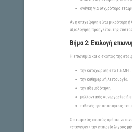
ανάγκη για ισχυρότερο εταιρ
Αν η επιχείρηση είναι μικρότερη ή
αξιολόγηση προηγείται της σύστα
Βήμα 2: Επιλογή επωνυμ
Η επωνυμία και ο σκοπός της εται
την καταχώριση στο Γ.Ε.ΜΗ.,
την καθημερινή λειτουργία,
την αδειοδότηση,
μελλοντικές συνεργασίες ή ε
πιθανές τροποποιήσεις του 
Ο εταιρικός σκοπός πρέπει να είν
«στενέψει» την εταιρεία λίγους μ