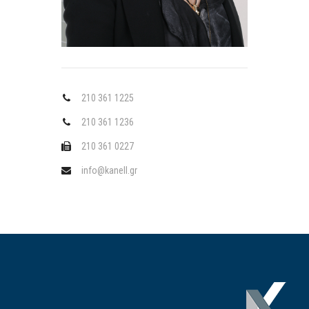
210 361 1225
210 361 1236
210 361 0227
info@kanell.gr