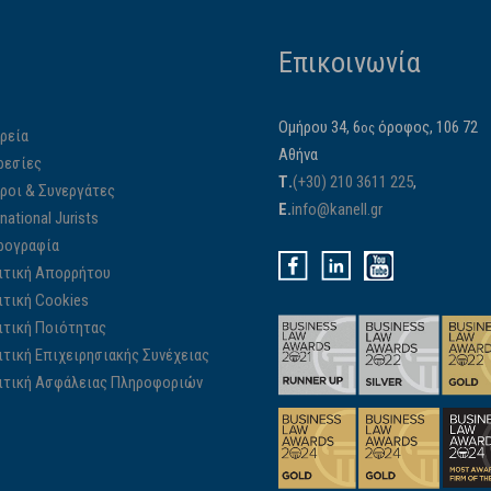
Επικοινωνία
Ομήρου 34, 6
όροφος, 106 72
ος
ρεία
Αθήνα
ρεσίες
Τ.
(+30) 210 3611 225
,
ίροι & Συνεργάτες
E.
info@kanell.gr
rnational Jurists
ρογραφία
ιτική Απορρήτου
ιτική Cookies
ιτική Ποιότητας
ιτική Επιχειρησιακής Συνέχειας
ιτική Ασφάλειας Πληροφοριών