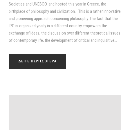
Societies and UNESCO, and hosted this year in Greece, the
birthplace of philosophy and civilization. This is a rather innovative
and pioneering approach concerning philosophy. The fact that the
IPO is organized yearly in a different country empowers the
exchange of ideas, the discussion over different theoretical issues
of contemporary life, the development of critical and inquisitive...
ΔΕΙΤΕ ΠΕΡΙΣΣΟΤΕΡΑ