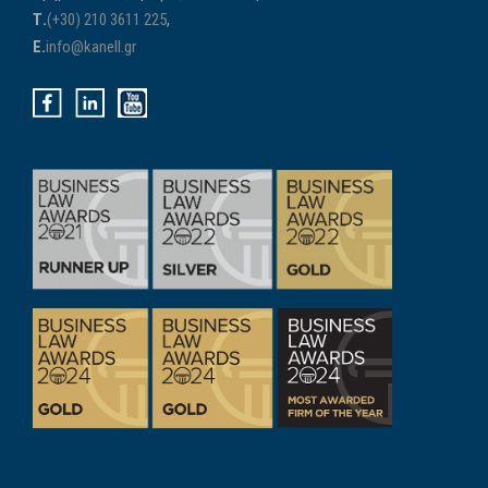
Τ.
(+30) 210 3611 225
,
E.
info@kanell.gr