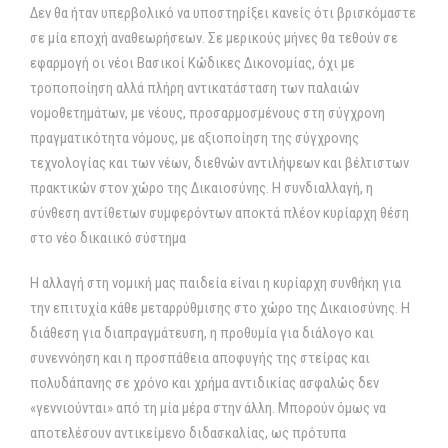
Δεν θα ήταν υπερβολικό να υποστηρίξει κανείς ότι βρισκόμαστε
σε μία εποχή αναθεωρήσεων. Σε μερικούς μήνες θα τεθούν σε
εφαρμογή οι νέοι Βασικοί Κώδικες Δικονομίας, όχι με
τροποποίηση αλλά πλήρη αντικατάσταση των παλαιών
νομοθετημάτων, με νέους, προσαρμοσμένους στη σύγχρονη
πραγματικότητα νόμους, με αξιοποίηση της σύγχρονης
τεχνολογίας και των νέων, διεθνών αντιλήψεων και βέλτιστων
πρακτικών στον χώρο της Δικαιοσύνης. Η συνδιαλλαγή, η
σύνθεση αντίθετων συμφερόντων αποκτά πλέον κυρίαρχη θέση
στο νέο δικαιικό σύστημα
Η αλλαγή στη νομική μας παιδεία είναι η κυρίαρχη συνθήκη για
την επιτυχία κάθε μεταρρύθμισης στο χώρο της Δικαιοσύνης. Η
διάθεση για διαπραγμάτευση, η προθυμία για διάλογο και
συνεννόηση και η προσπάθεια αποφυγής της στείρας και
πολυδάπανης σε χρόνο και χρήμα αντιδικίας ασφαλώς δεν
«γεννιούνται» από τη μία μέρα στην άλλη. Μπορούν όμως να
αποτελέσουν αντικείμενο διδασκαλίας, ως πρότυπα