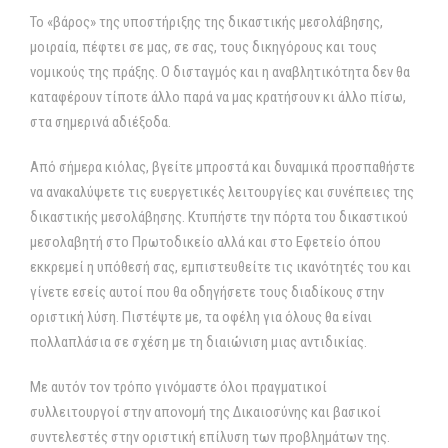
Το «βάρος» της υποστήριξης της δικαστικής μεσολάβησης,
μοιραία, πέφτει σε μας, σε σας, τους δικηγόρους και τους
νομικούς της πράξης. Ο δισταγμός και η αναβλητικότητα δεν θα
καταφέρουν τίποτε άλλο παρά να μας κρατήσουν κι άλλο πίσω,
στα σημερινά αδιέξοδα.
Από σήμερα κιόλας, βγείτε μπροστά και δυναμικά προσπαθήστε
να ανακαλύψετε τις ευεργετικές λειτουργίες και συνέπειες της
δικαστικής μεσολάβησης. Κτυπήστε την πόρτα του δικαστικού
μεσολαβητή στο Πρωτοδικείο αλλά και στο Εφετείο όπου
εκκρεμεί η υπόθεσή σας, εμπιστευθείτε τις ικανότητές του και
γίνετε εσείς αυτοί που θα οδηγήσετε τους διαδίκους στην
οριστική λύση. Πιστέψτε με, τα οφέλη για όλους θα είναι
πολλαπλάσια σε σχέση με τη διαιώνιση μιας αντιδικίας.
Με αυτόν τον τρόπο γινόμαστε όλοι πραγματικοί
συλλειτουργοί στην απονομή της Δικαιοσύνης και βασικοί
συντελεστές στην οριστική επίλυση των προβλημάτων της.