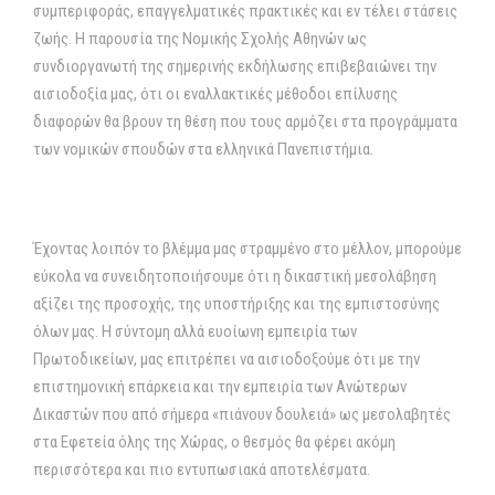
συμπεριφοράς, επαγγελματικές πρακτικές και εν τέλει στάσεις
ζωής. Η παρουσία της Νομικής Σχολής Αθηνών ως
συνδιοργανωτή της σημερινής εκδήλωσης επιβεβαιώνει την
αισιοδοξία μας, ότι οι εναλλακτικές μέθοδοι επίλυσης
διαφορών θα βρουν τη θέση που τους αρμόζει στα προγράμματα
των νομικών σπουδών στα ελληνικά Πανεπιστήμια.
Έχοντας λοιπόν το βλέμμα μας στραμμένο στο μέλλον, μπορούμε
εύκολα να συνειδητοποιήσουμε ότι η δικαστική μεσολάβηση
αξίζει της προσοχής, της υποστήριξης και της εμπιστοσύνης
όλων μας. Η σύντομη αλλά ευοίωνη εμπειρία των
Πρωτοδικείων, μας επιτρέπει να αισιοδοξούμε ότι με την
επιστημονική επάρκεια και την εμπειρία των Ανώτερων
Δικαστών που από σήμερα «πιάνουν δουλειά» ως μεσολαβητές
στα Εφετεία όλης της Χώρας, ο θεσμός θα φέρει ακόμη
περισσότερα και πιο εντυπωσιακά αποτελέσματα.