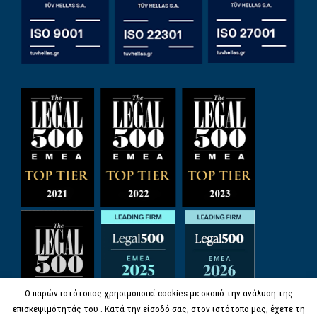
Ο παρών ιστότοπος χρησιμοποιεί cookies με σκοπό την ανάλυση της
επισκεψιμότητάς του . Κατά την είσοδό σας, στον ιστότοπο μας, έχετε τη