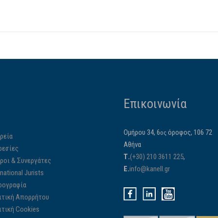
Επικοινωνία
Ομήρου 34, 6
όροφος, 106 72
ος
ρεία
Αθήνα
ρεσίες
Τ.
(+30) 210 3611 225
,
ίροι & Συνεργάτες
E.
info@kanell.gr
rnational Jurists
ρογραφία
ιτική Απορρήτου
ιτική Cookies