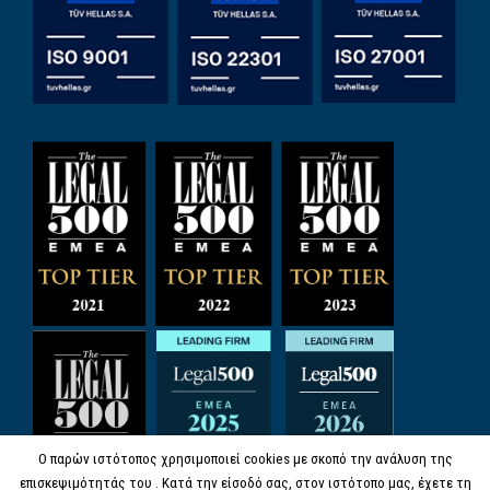
Ο παρών ιστότοπος χρησιμοποιεί cookies με σκοπό την ανάλυση της
επισκεψιμότητάς του . Κατά την είσοδό σας, στον ιστότοπο μας, έχετε τη