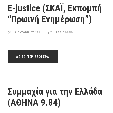
ς
γ
E-justice (ΣΚΑΪ, Εκπομπή
Ή
ρ
χ
“Πρωινή Ενημέρωση”)
α
ο
μ
υ
μ
1 ΟΚΤΩΒΡΙΟΥ 2011
ΡΑΔΙΟΦΩΝΟ
α
Α
ν
α
ΔΕΙΤΕ ΠΕΡΙΣΣΟΤΕΡΑ
π
α
ρ
α
γ
Συμμαχία για την Ελλάδα
ω
γ
(ΑΘΗΝΑ 9.84)
ή
ς