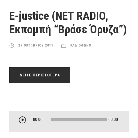
ό
γ
E-justice (NET RADIO,
ρ
Εκπομπή “Βράσε Όρυζα”)
α
μ
μ
27 ΟΚΤΩΒΡΙΟΥ 2011
ΡΑΔΙΟΦΩΝΟ
α
Α
ν
α
ΔΕΙΤΕ ΠΕΡΙΣΣΟΤΕΡΑ
π
α
ρ
α
γ
ω
Π
00:00
00:00
γ
ρ
ή
ό