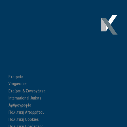
ς
Ή
χ
ο
υ
Εταιρεία
Υπηρεσίες
Εταίροι & Συνεργάτες
International Jurists
Αρθρογραφία
Πολιτική Απορρήτου
Πολιτική Cookies
Πολιτική Ποιότητας