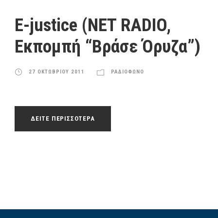
ό
γ
E-justice (NET RADIO,
ρ
Εκπομπή “Βράσε Όρυζα”)
α
μ
μ
27 ΟΚΤΩΒΡΙΟΥ 2011
ΡΑΔΙΟΦΩΝΟ
α
Α
ν
α
ΔΕΙΤΕ ΠΕΡΙΣΣΟΤΕΡΑ
π
α
ρ
α
γ
ω
γ
ή