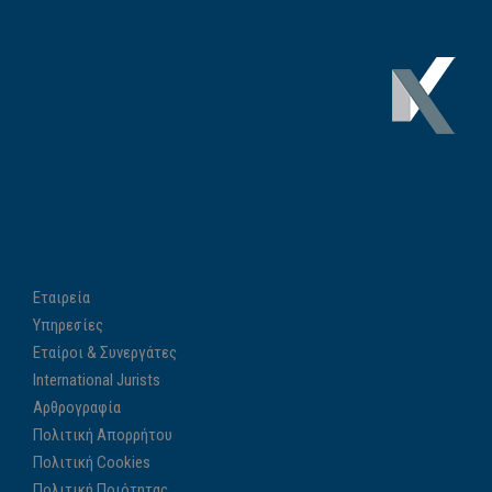
ς
Ή
χ
ο
υ
Εταιρεία
Υπηρεσίες
Εταίροι & Συνεργάτες
International Jurists
Αρθρογραφία
Πολιτική Απορρήτου
Πολιτική Cookies
Πολιτική Ποιότητας