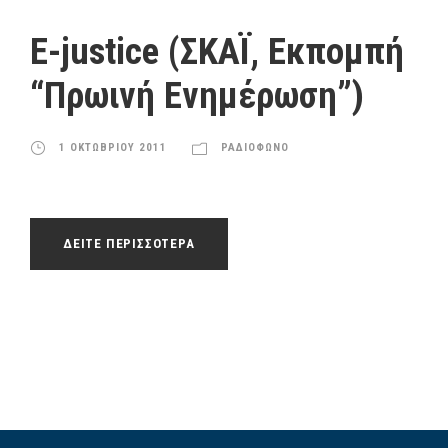
ό
γ
E-justice (ΣΚΑΪ, Εκπομπή
ρ
“Πρωινή Ενημέρωση”)
α
μ
μ
1 ΟΚΤΩΒΡΙΟΥ 2011
ΡΑΔΙΟΦΩΝΟ
α
Α
ν
α
ΔΕΙΤΕ ΠΕΡΙΣΣΟΤΕΡΑ
π
α
ρ
α
γ
ω
γ
ή