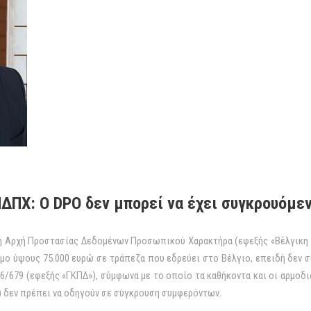
ΔΠΧ: Ο DPO δεν μπορεί να έχει συγκρουόμε
κή Αρχή Προστασίας Δεδομένων Προσωπικού Χαρακτήρα (εφεξής «Βέλγικη
μο ύψους 75.000 ευρώ σε τράπεζα που εδρεύει στο Βέλγιο, επειδή δεν 
16/679 (εφεξής «ΓΚΠΔ»), σύμφωνα με το οποίο τα καθήκοντα και οι αρμο
) δεν πρέπει να οδηγούν σε σύγκρουση συμφερόντων.