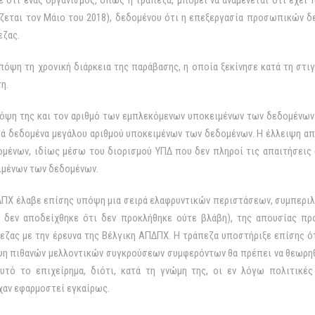
 ότι ένας οργανισμός, όπως η τράπεζα, μπορεί να αναμένεται ότι έχει
ζεται τον Μάιο του 2018), δεδομένου ότι η επεξεργασία προσωπικών δε
εζας.
όψη τη χρονική διάρκεια της παράβασης, η οποία ξεκίνησε κατά τη στι
η.
όψη της και τον αριθμό των εμπλεκόμενων υποκειμένων των δεδομένων
ά δεδομένα μεγάλου αριθμού υποκειμένων των δεδομένων. Η έλλειψη απ
ένων, ιδίως μέσω του διορισμού ΥΠΔ που δεν πληροί τις απαιτήσεις α
ιμένων των δεδομένων.
ΠΔΠΧ έλαβε επίσης υπόψη μια σειρά ελαφρυντικών περιστάσεων, συμπερι
ι δεν αποδείχθηκε ότι δεν προκλήθηκε ούτε βλάβη), της απουσίας π
ζας με την έρευνα της Βέλγικη ΑΠΔΠΧ. Η τράπεζα υποστήριξε επίσης ότ
ψη πιθανών μελλοντικών συγκρούσεων συμφερόντων θα πρέπει να θεωρη
τό το επιχείρημα, διότι, κατά τη γνώμη της, οι εν λόγω πολιτικές
αν εφαρμοστεί εγκαίρως.