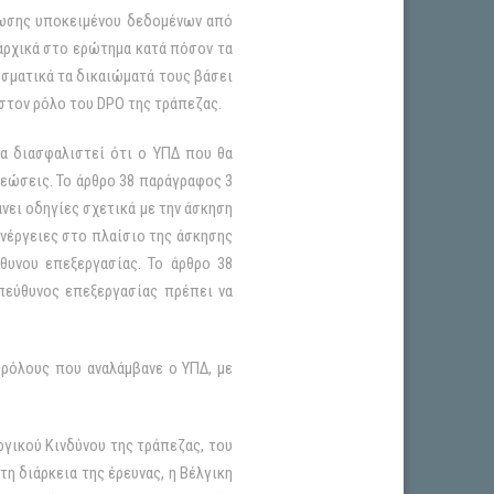
ρθωσης υποκειμένου δεδομένων από
 αρχικά στο ερώτημα κατά πόσον τα
σματικά τα δικαιώματά τους βάσει
στον ρόλο του DPO της τράπεζας.
α διασφαλιστεί ότι ο ΥΠΔ που θα
ρεώσεις. Το άρθρο 38 παράγραφος 3
νει οδηγίες σχετικά με την άσκηση
ενέργειες στο πλαίσιο της άσκησης
θυνου επεξεργασίας. Το άρθρο 38
πεύθυνος επεξεργασίας πρέπει να
ρόλους που αναλάμβανε ο ΥΠΔ, με
ργικού Κινδύνου της τράπεζας, του
η διάρκεια της έρευνας, η Βέλγικη