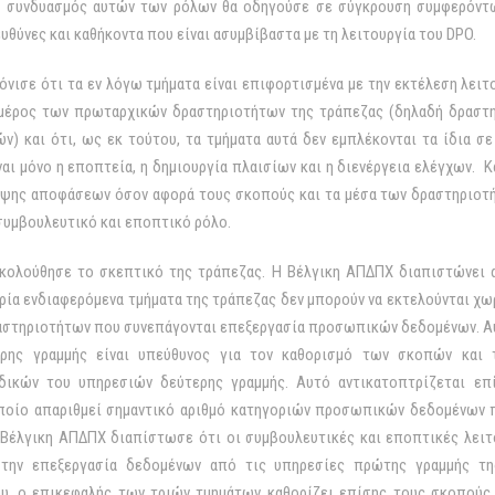
ο συνδυασμός αυτών των ρόλων θα οδηγούσε σε σύγκρουση συμφερόντω
υθύνες και καθήκοντα που είναι ασυμβίβαστα με τη λειτουργία του DPO.
όνισε ότι τα εν λόγω τμήματα είναι επιφορτισμένα με την εκτέλεση λει
μέρος των πρωταρχικών δραστηριοτήτων της τράπεζας (δηλαδή δραστη
ν) και ότι, ως εκ τούτου, τα τμήματα αυτά δεν εμπλέκονται τα ίδια σ
αι μόνο η εποπτεία, η δημιουργία πλαισίων και η διενέργεια ελέγχων. 
λήψης αποφάσεων όσον αφορά τους σκοπούς και τα μέσα των δραστηριοτ
συμβουλευτικό και εποπτικό ρόλο.
κολούθησε το σκεπτικό της τράπεζας. Η Βέλγικη ΑΠΔΠΧ διαπιστώνει α
ρία ενδιαφερόμενα τμήματα της τράπεζας δεν μπορούν να εκτελούνται χ
στηριοτήτων που συνεπάγονται επεξεργασία προσωπικών δεδομένων. Αυ
ρης γραμμής είναι υπεύθυνος για τον καθορισμό των σκοπών και
δικών του υπηρεσιών δεύτερης γραμμής. Αυτό αντικατοπτρίζεται επ
οποίο απαριθμεί σημαντικό αριθμό κατηγοριών προσωπικών δεδομένων 
η Βέλγικη ΑΠΔΠΧ διαπίστωσε ότι οι συμβουλευτικές και εποπτικές λειτ
την επεξεργασία δεδομένων από τις υπηρεσίες πρώτης γραμμής τη
ου, ο επικεφαλής των τριών τμημάτων καθορίζει επίσης τους σκοπούς