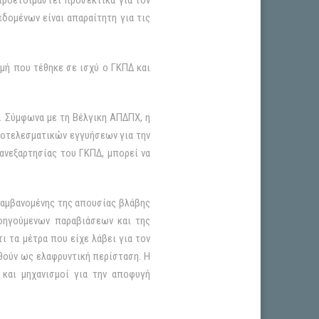
 προετοιμαστεί προσεκτικά για τον
δομένων είναι απαραίτητη για τις
γμή που τέθηκε σε ισχύ ο ΓΚΠΔ και
. Σύμφωνα με τη Βέλγικη ΑΠΔΠΧ, η
οτελεσματικών εγγυήσεων για την
νεξαρτησίας του ΓΚΠΔ, μπορεί να
λαμβανομένης της απουσίας βλάβης
ροηγούμενων παραβιάσεων και της
ι τα μέτρα που είχε λάβει για τον
θούν ως ελαφρυντική περίσταση. Η
 και μηχανισμοί για την αποφυγή