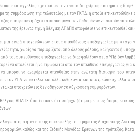
έτασης καταγγελίας σχετικά με τον τρόπο διαχείρισης αιτήματος διό
 με τη συμμόρφωση της τελευταίας με τον ΓΚΠΔ, η οποία επικεντρώθηκε
εζας επέτρεπαν ή όχι στα υποκείμενα των δεδομένων να ασκούν αποτελε
μάτων της έρευνας της, η Βέλγικη ΑΠΔΠΧ αποφάσισε να επικεντρωθεί και 
ει μια σειρά υποχρεώσεων στους υπευθύνους επεξεργασίας με στόχο ν
 ανεξάρτητα, χωρίς να περιορίζεται από άλλους ρόλους, καθήκοντα ή υποχ
ί από τους υπευθύνους επεξεργασίας να διασφαλίζουν ότι ο ΥΠΔ δεν λαμβά
ορεί να απολύεται ή να τιμωρείται από τον υπεύθυνο επεξεργασίας για 
να μπορεί να αναφέρεται απευθείας στην ανώτατη διοίκηση του υπεύ
ι στον ΥΠΔ να εκτελεί και άλλα καθήκοντα και υποχρεώσεις, αλλά ο υ
κοντα και υποχρεώσεις δεν οδηγούν σε σύγκρουση συμφερόντων.
 Βέλγικη ΑΠΔΠΧ διαπίστωσε ότι υπήρχε ζήτημα με τους διαφορετικούς 
όντων.
ν λόγω άτομο ήταν επίσης επικεφαλής του τμήματος Διαχείρισης Λειτου
ηροφοριών, καθώς και της Ειδικής Μονάδας Ερευνών της τράπεζας. Κατά τ