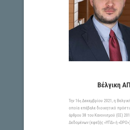
Βέλγικη ΑΠ
Την 16
Δεκεμβρίου 2021, η Βελγι
η
οποία επέβαλε διοικητικό πρόστι
άρθρου 38 του Κανονισμού (ΕΕ) 20
Δεδομένων (εφεξής «ΥΠΔ» ή «DPO»