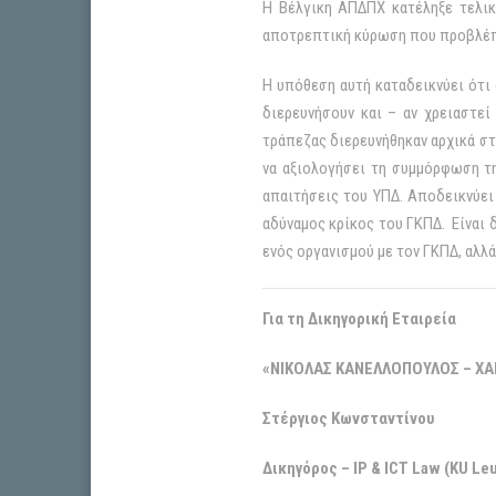
Η Βέλγικη ΑΠΔΠΧ κατέληξε τελικ
αποτρεπτική κύρωση που προβλέπε
Η υπόθεση αυτή καταδεικνύει ότι 
διερευνήσουν και – αν χρειαστε
τράπεζας διερευνήθηκαν αρχικά στ
να αξιολογήσει τη συμμόρφωση τη
απαιτήσεις του ΥΠΔ. Αποδεικνύει
αδύναμος κρίκος του ΓΚΠΔ. Είναι 
ενός οργανισμού με τον ΓΚΠΔ, αλλά
Για τη Δικηγορική Εταιρεία
«ΝΙΚΟΛΑΣ ΚΑΝΕΛΛΟΠΟΥΛΟΣ – ΧΑ
Στέργιος Κωνσταντίνου
Δικηγόρος – IP & ICT Law (KU Le