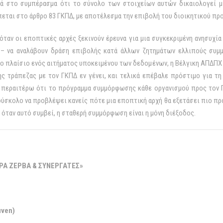
ά στο συμπέρασμα ότι το σύνολο των στοιχείων αυτών δικαιολογεί μι
ται στο άρθρο 83 ΓΚΠΔ, με αποτέλεσμα την επιβολή του διοικητικού προ
όταν οι εποπτικές αρχές ξεκινούν έρευνα για μια συγκεκριμένη ανησυχία 
ί – να αναλάβουν δράση επιβολής κατά άλλων ζητημάτων ελλιπούς συ
ο πλαίσιο ενός αιτήματος υποκειμένου των δεδομένων, η Βέλγικη ΑΠΔΠΧ 
ς τράπεζας με τον ΓΚΠΔ εν γένει, και τελικά επέβαλε πρόστιμο για τ
 περαιτέρω ότι το πρόγραμμα συμμόρφωσης κάθε οργανισμού προς τον 
δύσκολο να προβλέψει κανείς πότε μια εποπτική αρχή θα εξετάσει πιο 
 όταν αυτό συμβεί, η σταθερή συμμόρφωση είναι η μόνη διέξοδος.
ΡΑ ΖΕΡΒΑ & ΣΥΝΕΡΓΑΤΕΣ»
uven)