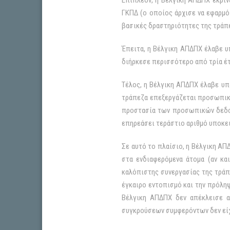
Επιπλέον, η Βέλγικη ΑΠΔΠΧ έκρινε
ΓΚΠΔ (ο οποίος άρχισε να εφαρμό
βασικές δραστηριότητες της τράπ
Έπειτα, η Βέλγικη ΑΠΔΠΧ έλαβε υπ
διήρκεσε περισσότερο από τρία έτ
Τέλος, η Βέλγικη ΑΠΔΠΧ έλαβε υπ
τράπεζα επεξεργάζεται προσωπικ
προστασία των προσωπικών δεδομ
επηρεάσει τεράστιο αριθμό υποκε
Σε αυτό το πλαίσιο, η Βέλγικη Α
στα ενδιαφερόμενα άτομα (αν κα
καλόπιστης συνεργασίας της τράπε
έγκαιρο εντοπισμό και την πρόλη
Βέλγικη ΑΠΔΠΧ δεν απέκλεισε αυ
συγκρούσεων συμφερόντων δεν είχ