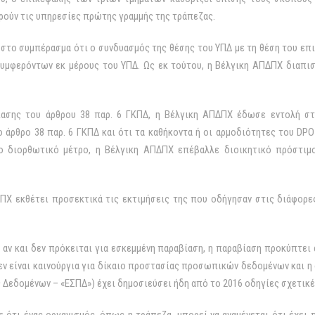
ούν τις υπηρεσίες πρώτης γραμμής της τράπεζας.
στο συμπέρασμα ότι ο συνδυασμός της θέσης του ΥΠΔ με τη θέση του επι
υμφερόντων εκ μέρους του ΥΠΔ. Ως εκ τούτου, η Βέλγικη ΑΠΔΠΧ διαπι
ασης του άρθρου 38 παρ. 6 ΓΚΠΔ, η Βέλγικη ΑΠΔΠΧ έδωσε εντολή στ
 άρθρο 38 παρ. 6 ΓΚΠΔ και ότι τα καθήκοντα ή οι αρμοδιότητες του DP
ο διορθωτικό μέτρο, η Βέλγικη ΑΠΔΠΧ επέβαλλε διοικητικό πρόστιμο
ΠΧ εκθέτει προσεκτικά τις εκτιμήσεις της που οδήγησαν στις διάφορ
 αν και δεν πρόκειται για εσκεμμένη παραβίαση, η παραβίαση προκύπτει
εν είναι καινούργια για δίκαιο προστασίας προσωπικών δεδομένων και η 
εδομένων – «ΕΣΠΔ») έχει δημοσιεύσει ήδη από το 2016 οδηγίες σχετικές