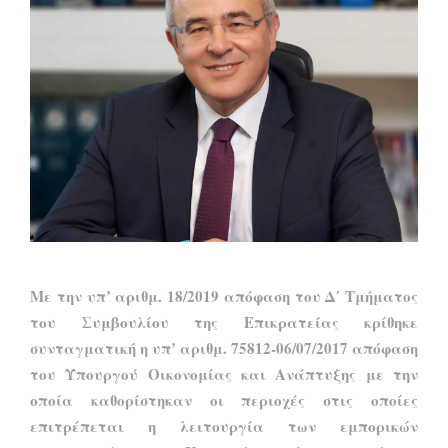
Με την υπ’ αριθμ. 18/2019 απόφαση του Δ΄ Τμήματος
του Συμβουλίου της Επικρατείας κρίθηκε
συνταγματική η υπ’ αριθμ. 75812-06/07/2017 απόφαση
του Υπουργού Οικονομίας και Ανάπτυξης με την
οποία καθορίστηκαν οι περιοχές στις οποίες
επιτρέπεται η λειτουργία των εμπορικών