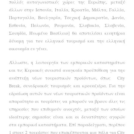
πολλές ανταγωνιστικές χώρες της Ευρώπης, μεταξύ
άλλων στην Ισπανία, Ιταλία, Κροατία, Μάλτα, Γαλλία,
Πορτογαλία, Βουλγαρία, Τσεχική Δημοκρατία, Δανία,
Εσθονία, Πολωνία, Ρουμανία, Σλοβακία, Σλοβενία​​,
Σουηδία, Ηνωμένο Βασίλειο] θα αποτελέσει κινητήρια
δύναμη για τον ελληνικό τουρισμό και την ελληνική
οικονομία εν γένει.
Άλλωστε, η λειτουργία των εμπορικών καταστημάτων
και τις Κυριακές συνιστά αναγκαία προϋπόθεση για την
ανάπτυξη νέων τουριστικών προϊόντων, όπως City
Break, συνεδριακός τουρισμός και κρουαζιέρα. Για την
εδραίωση αυτών των νέων τουριστικών προϊόντων είναι
απαραίτητο οι τουρίστες να μπορούν να βρουν όλες τις
υπηρεσίες που επιθυμούν ανοιχτές, μεταξύ των οποίων
ιδιαίτερης σημασίας είναι και οι δυνατότητες αγορών
στα εμπορικά καταστήματα. Επί παραδείγματι, περίπου
1 στους 2 τουρίστες που επισκέπτονται μια πόλη για City