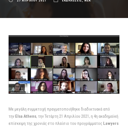
27 ΑΠΡΙΛΙΟΥ 2021
ΕΚΔΗΛΩΣΕΙΣ
,
ΝΕΑ
Με μεγάλη συμμετοχή πραγματοποιήθηκε διαδικτυακά από
την
Elsa
Athens
, την Τετάρτη 21 Απριλίου 2021, η 4η ακαδημαϊκή
επίσκεψη της χρονιάς στο πλαίσιο του προγράμματος
Lawyers