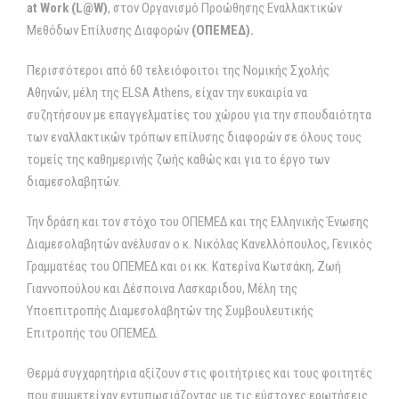
at Work (L@W)
, στον Οργανισμό Προώθησης Εναλλακτικών
Μεθόδων Επίλυσης Διαφορών
(ΟΠΕΜΕΔ).
Περισσότεροι από 60 τελειόφοιτοι της Νομικής Σχολής
Αθηνών, μέλη της ELSA Athens, είχαν την ευκαιρία να
συζητήσουν με επαγγελματίες του χώρου για την σπουδαιότητα
των εναλλακτικών τρόπων επίλυσης διαφορών σε όλους τους
τομείς της καθημερινής ζωής καθώς και για το έργο των
διαμεσολαβητών.
Την δράση και τον στόχο του ΟΠΕΜΕΔ και της Ελληνικής Ένωσης
Διαμεσολαβητών ανέλυσαν ο κ. Νικόλας Κανελλόπουλος, Γενικός
Γραμματέας του ΟΠΕΜΕΔ και οι κκ. Κατερίνα Κωτσάκη, Ζωή
Γιαννοπούλου και Δέσποινα Λασκαριδου, Μέλη της
Υποεπιτροπής Διαμεσολαβητών της Συμβουλευτικής
Επιτροπής του ΟΠΕΜΕΔ.
Θερμά συγχαρητήρια αξίζουν στις φοιτήτριες και τους φοιτητές
που συμμετείχαν εντυπωσιάζοντας με τις εύστοχες ερωτήσεις