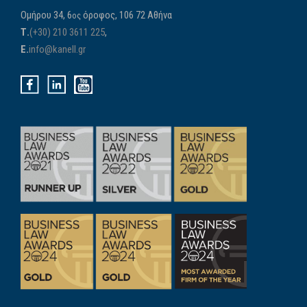
Ομήρου 34, 6
όροφος, 106 72 Αθήνα
ος
Τ.
(+30) 210 3611 225
,
E.
info@kanell.gr