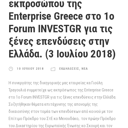
εκπροσώπου της
Enterprise Greece στο 1ο
Forum ΙNVESTGR για τις
ξένες επενδύσεις στην
Ελλάδα. (3 Ιουλίου 2018)
10 ΙΟΥΛΙΟΥ 2018
ΕΚΔΗΛΩΣΕΙΣ
,
ΝΕΑ
H συνεργάτης της δικηγορικής μας εταιρείας κα Γιούλη
Τραγουλιά συμμετείχε ως εκπρόσωπος της Enterprise Greece
στο 1ο Forum ΙNVESTGR για τις ξένες επενδύσεις στην Ελλάδα.
Συζητήθηκαν θέματα επιτάχυνσης της απονομής της
δικαιοσύνης στον τομέα των επενδύσεων από κοινού με τον
Επίτιμο Πρόεδρο του ΣτΕ κο Μενουδάκο, τον πρώην Πρόεδρο
του Δικαστηρίου της Ευρωπαϊκής Ένωσης κο Σκουρή και τον