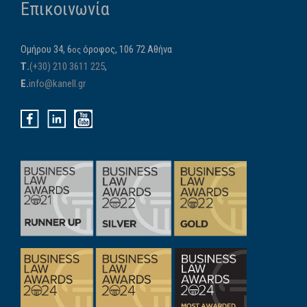
Επικοινωνία
Ομήρου 34, 6
όροφος, 106 72 Αθήνα
ος
Τ.
(+30) 210 3611 225
,
E.
info@kanell.gr