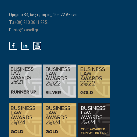
Ομήρου 34, 6
όροφος, 106 72 Αθήνα
ος
Τ.
(+30) 210 3611 225
,
E.
info@kanell.gr