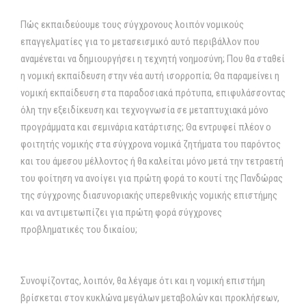
Πώς εκπαιδεύουμε τους σύγχρονους λοιπόν νομικούς
επαγγελματίες για το μετασεισμικό αυτό περιβάλλον που
αναμένεται να δημιουργήσει η τεχνητή νοημοσύνη; Που θα σταθεί
η νομική εκπαίδευση στην νέα αυτή ισορροπία; Θα παραμείνει η
νομική εκπαίδευση στα παραδοσιακά πρότυπα, επιφυλάσσοντας
όλη την εξειδίκευση και τεχνογνωσία σε μεταπτυχιακά μόνο
προγράμματα και σεμινάρια κατάρτισης; Θα εντρυφεί πλέον ο
φοιτητής νομικής στα σύγχρονα νομικά ζητήματα του παρόντος
και του άμεσου μέλλοντος ή θα καλείται μόνο μετά την τετραετή
του φοίτηση να ανοίγει για πρώτη φορά το κουτί της Πανδώρας
της σύγχρονης διασυνοριακής υπερεθνικής νομικής επιστήμης
και να αντιμετωπίζει για πρώτη φορά σύγχρονες
προβληματικές του δικαίου;
Συνοψίζοντας, λοιπόν, θα λέγαμε ότι και η νομική επιστήμη
βρίσκεται στον κυκλώνα μεγάλων μεταβολών και προκλήσεων,