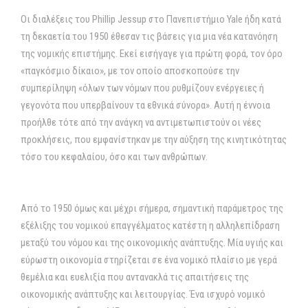
Οι διαλέξεις του Phillip Jessup στο Πανεπιστήμιο Yale ήδη κατά
τη δεκαετία του 1950 έθεσαν τις βάσεις για μια νέα κατανόηση
της νομικής επιστήμης. Εκεί εισήγαγε για πρώτη φορά, τον όρο
«παγκόσμιο δίκαιο», με τον οποίο αποσκοπούσε την
συμπερίληψη «όλων των νόμων που ρυθμίζουν ενέργειες ή
γεγονότα που υπερβαίνουν τα εθνικά σύνορα». Αυτή η έννοια
προήλθε τότε από την ανάγκη να αντιμετωπιστούν οι νέες
προκλήσεις, που εμφανίστηκαν με την αύξηση της κινητικότητας
τόσο του κεφαλαίου, όσο και των ανθρώπων.
Από το 1950 όμως και μέχρι σήμερα, σημαντική παράμετρος της
εξέλιξης του νομικού επαγγέλματος κατέστη η αλληλεπίδραση
μεταξύ του νόμου και της οικονομικής ανάπτυξης. Μία υγιής και
εύρωστη οικονομία στηρίζεται σε ένα νομικό πλαίσιο με γερά
θεμέλια και ευελιξία που αντανακλά τις απαιτήσεις της
οικονομικής ανάπτυξης και λειτουργίας. Ένα ισχυρό νομικό