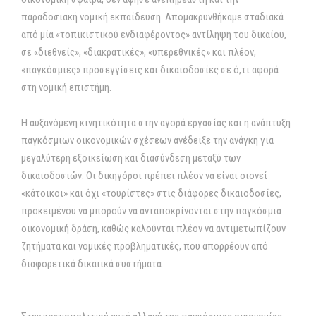
παραδοσιακή νομική εκπαίδευση. Απομακρυνθήκαμε σταδιακά
από μία «τοπικιστικού ενδιαφέροντος» αντίληψη του δικαίου,
σε «διεθνείς», «διακρατικές», «υπερεθνικές» και πλέον,
«παγκόσμιες» προσεγγίσεις και δικαιοδοσίες σε ό,τι αφορά
στη νομική επιστήμη.
Η αυξανόμενη κινητικότητα στην αγορά εργασίας και η ανάπτυξη
παγκόσμιων οικονομικών σχέσεων ανέδειξε την ανάγκη για
μεγαλύτερη εξοικείωση και διασύνδεση μεταξύ των
δικαιοδοσιών. Οι δικηγόροι πρέπει πλέον να είναι οιονεί
«κάτοικοι» και όχι «τουρίστες» στις διάφορες δικαιοδοσίες,
προκειμένου να μπορούν να ανταποκρίνονται στην παγκόσμια
οικονομική δράση, καθώς καλούνται πλέον να αντιμετωπίζουν
ζητήματα και νομικές προβληματικές, που απορρέουν από
διαφορετικά δικαιικά συστήματα.