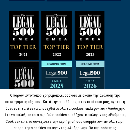
Ο παρών ιστότοπος χρησιμοποιεί cookies με σκοπό την ανάλυση της
επισκεψιμότητάς του . Κατά την είσοδό σας, στον ιστότοπο μας, έχετε τη
δυνατότητα είτε να αποδεχθείτε όλα τα cookies, επιλέγοντας «Αποδοχή»,
είτε να επιλέξετε ποια ακριβώς cookies αποδέχεστε επιλέγοντας «Ρυθμίσεις
Cookies» είτε να συνεχίσετε την περιήγησή σας απορρίπτοντας όλα τα μη
απαραίτητα cookies επιλέγοντας «Απόρριψη». Για περισσότερες