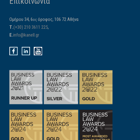
Επικοινωνία
Ομήρου 34, 6
όροφος, 106 72 Αθήνα
ος
Τ.
(+30) 210 3611 225
,
E.
info@kanell.gr