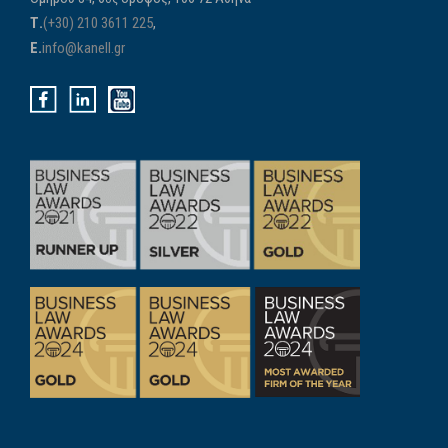
Τ.
(+30) 210 3611 225
,
E.
info@kanell.gr