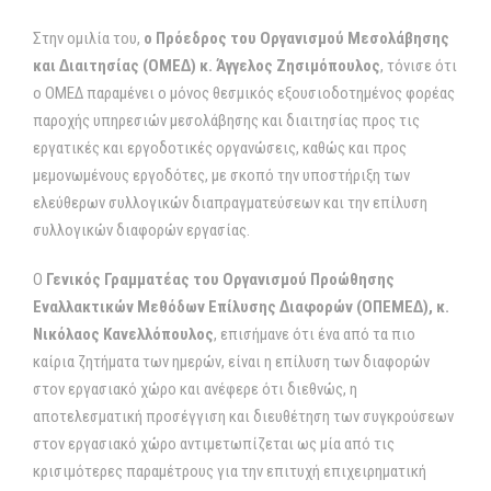
Στην ομιλία του,
ο Πρόεδρος του Οργανισµού Μεσολάβησης
και ∆ιαιτησίας (ΟΜΕ∆) κ. Άγγελος Ζησιµόπουλος
, τόνισε ότι
ο ΟΜΕΔ παραμένει ο μόνος θεσμικός εξουσιοδοτημένος φορέας
παροχής υπηρεσιών μεσολάβησης και διαιτησίας προς τις
εργατικές και εργοδοτικές οργανώσεις, καθώς και προς
μεμονωμένους εργοδότες, με σκοπό την υποστήριξη των
ελεύθερων συλλογικών διαπραγματεύσεων και την επίλυση
συλλογικών διαφορών εργασίας.
Ο
Γενικός Γραµµατέας του Οργανισµού Προώθησης
Εναλλακτικών Μεθόδων Επίλυσης ∆ιαφορών (ΟΠΕΜΕ∆), κ.
Νικόλαος Κανελλόπουλος
, επισήμανε ότι ένα από τα πιο
καίρια ζητήματα των ημερών, είναι η επίλυση των διαφορών
στον εργασιακό χώρο και ανέφερε ότι διεθνώς, η
αποτελεσματική προσέγγιση και διευθέτηση των συγκρούσεων
στον εργασιακό χώρο αντιμετωπίζεται ως μία από τις
κρισιμότερες παραμέτρους για την επιτυχή επιχειρηματική