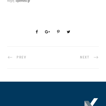
πηγή:
opemed.gr
PREV
NEXT