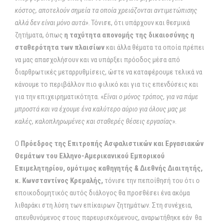
κόστος, αποτελούν σημεία τα οποία χρειάζονται αντιμετώπισης
αλλά δεν είναι μόνο αυτά»
. Τόνισε, ότι υπάρχουν και θεσμικά
ζητήματα, όπως
η ταχύτητα απονομής της δικαιοσύνης
η
σταθερότητα των πλαισίων
και άλλα θέματα τα οποία πρέπει
να μας απασχολήσουν και να υπάρξει πρόοδος μέσα από
διαρθρωτικές μεταρρυθμίσεις, ώστε να καταφέρουμε τελικά να
κάνουμε το περιβάλλον πιο φιλικό και για τις επενδύσεις και
για την επιχειρηματικότητα. «
Είναι ο μόνος τρόπος, για να πάμε
μπροστά και να έχουμε ένα καλύτερο αύριο για όλους μας με
καλές, καλοπληρωμένες και σταθερές θέσεις εργασίας
».
Ο
Πρόεδρος της Επιτροπής Ασφαλιστικών και Εργασιακών
Θεµάτων του Ελληνο-Aµερικανικού Εµπορικού
Επιµελητηρίου, ομότιμος καθηγητής & ∆ιεθνής ∆ιαιτητής,
κ. Κωνσταντίνος Κρεμαλής,
τόνισε την πεποίθησή του ότι ο
εποικοδομητικός αυτός διάλογος θα προσθέσει ένα ακόμα
λιθαράκι στη λύση των επίκαιρων ζητημάτων. Στη συνέχεια,
απευθυνόμενος στους παρευρισκόμενους, αναρωτήθηκε εάν θα