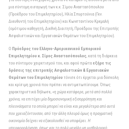
μια σύντομη εισαγωγή των κ.κ. Σίμου Αναστασόπουλου
(Προέδρου του Επιμελητηρίου), Ηλία Σπυρτούνια (Γεν.
Διευθυντή του Επιμελητηρίου) και Κωνσταντίνου Κρεμαλή
(ομότιμου καθηγητή, Διεθνή Διαιτητή, Προέδρου της Επιτροπής
Ασφαλιστικών και Εργασιακών Θεμάτων του Επιμελητηρίου).
Ο
Πρόεδρος του Ελληνο-Αμερικανικού Εμπορικού
Επιμελητηρίου κ. Σίμος Αναστασόπουλος
, κατά τη διάρκεια
του σύντομου χαιρετισμού του, και αφού πρώτα
εξήρε τις
δράσεις της επιτροπής Ασφαλιστικών & Εργασιακών
Θεμάτων του Επιμελητηρίου
τόνισε ότι έρχεται μια δύσκολη
και κρίσιμη χρονιά που πρέπει να αντιμετωπίσουμε. Όπως
χαρακτηριστικά δήλωσε,
«η χώρα κατάφερε, μετά από πολλά
χρόνια, να επιτύχει μία δημοσιονομική εξισορρόπηση και
πλεονάσματα τα οποία μπορεί να είναι και μεγαλύτερα από αυτά
που χρειαζόντουσαν, από την άλλη πλευρά όμως η πραγματική
οικονομία δείχνει να εξακολουθεί να υποφέρει. Η
υπερφορολόγηση, όπως και το πολύ μεγάλο μη μισθολογικό