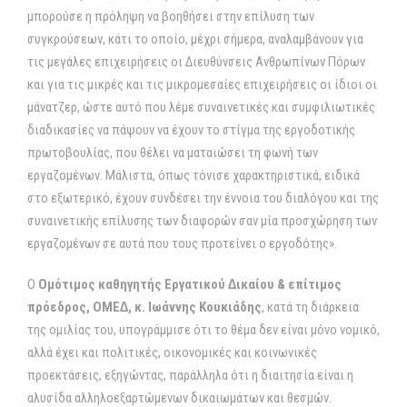
μπορούσε η πρόληψη να βοηθήσει στην επίλυση των
συγκρούσεων, κάτι το οποίο, μέχρι σήμερα, αναλαμβάνουν για
τις μεγάλες επιχειρήσεις οι Διευθύνσεις Ανθρωπίνων Πόρων
και για τις μικρές και τις μικρομεσαίες επιχειρήσεις οι ίδιοι οι
μάνατζερ, ώστε αυτό που λέμε συναινετικές και συμφιλιωτικές
διαδικασίες να πάψουν να έχουν το στίγμα της εργοδοτικής
πρωτοβουλίας, που θέλει να ματαιώσει τη φωνή των
εργαζομένων. Μάλιστα, όπως τόνισε χαρακτηριστικά, ειδικά
στο εξωτερικό, έχουν συνδέσει την έννοια του διαλόγου και της
συναινετικής επίλυσης των διαφορών σαν μία προσχώρηση των
εργαζομένων σε αυτά που τους προτείνει ο εργοδότης».
Ο
Οµότιµος καθηγητής Εργατικού ∆ικαίου & επίτιµος
πρόεδρος, ΟΜΕ∆, κ. Ιωάννης Κουκιάδης
, κατά τη διάρκεια
της ομιλίας του, υπογράμμισε ότι το θέμα δεν είναι μόνο νομικό,
αλλά έχει και πολιτικές, οικονομικές και κοινωνικές
προεκτάσεις, εξηγώντας, παράλληλα ότι η διαιτησία είναι η
αλυσίδα αλληλοεξαρτώμενων δικαιωμάτων και θεσμών.