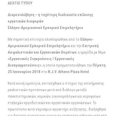
ΔΕΛΤΙΟ ΤΥΠΟΥ
Διαμεσολάβηση – η ταχύτερη διαδικασία επίλυσης
εργατικών διαφορών
Ελληνο-Aμερικανικό Εμπορικό Επιμελητήριο
Με σημαντική επιτυχία ολοκληρώθηκε από το
Ελληνο-
Αμερικανικό Εμπορικό Επιμελητήριο
και την
Επιτροπή
Ασφαλιστικών και Εργασιακών Θεμάτων
, η ημερίδα με θέμα
«Εργασιακές Συγκρούσεις / Εργασιακές
Διαπραγματεύσεις»
, η οποία πραγματοποιήθηκε την
Πέμπτη
25 Ιανουαρίου 2018
στο
N.J.V. Athens Plaza Hotel
.
Κατά κοινή ομολογία, επιτεύχθηκε ο στόχος της επισήμανσης
ρεαλιστικών προτάσεων μετά από διάλογο μεταξύ
πανεπιστημιακών, νομικών, οικονομολόγων και κορυφαίων
στελεχών εργοδοτικών και εργασιακών οργανώσεων. Το
πρωτότυπο αυτό σεμινάριο-εργαστήρι συζήτησης, διεξάχθηκε
για δεύτερη συνεχόμενη χρονιά σε κατάμεστη αίθουσα μετά από