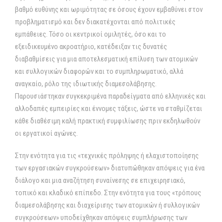
βαθμό ευθύνης και ωριμότητας σε όσους έχουν εμβαθύνει στον
προβληματισμό και δεν διακατέχονται από πολιτικές
εμπάθειες. Τόσο οι κεντρικοί ομιλητές, όσο και το
εξειδικευμένο ακροατήριο, κατέδειξαν τις δυνατές
διαβαθμίσεις για μια αποτελεσματική επίλυση των ατομικών
και συλλογικών διαφορών και το συμπληρωματικό, αλλά
αναγκαίο, ρόλο της ιδιωτικής διαμεσολάβησης.
Παρουσιάστηκαν συγκεκριμένα παραδείγματα από ελληνικές και
αλλοδαπές εμπειρίες και έννομες τάξεις, ώστε να σταθμίζεται
κάθε διαθέσιμη καλή πρακτική συμφιλίωσης πριν εκδηλωθούν
οι εργατικοί αγώνες.
Στην ενότητα για τις «τεχνικές πρόληψης ή ελαχιστοποίησης
των εργασιακών συγκρούσεων» διατυπώθηκαν απόψεις για ένα
διάλογο και μια αναζήτηση συναίνεσης σε επιχειρησιακό,
τοπικό και κλαδικό επίπεδο. Στην ενότητα για τους «τρόπους
διαμεσολάβησης και διαχείρισης των ατομικών ή συλλογικών
συγκρούσεων» υποδείχθηκαν απόψεις συμπλήρωσης των