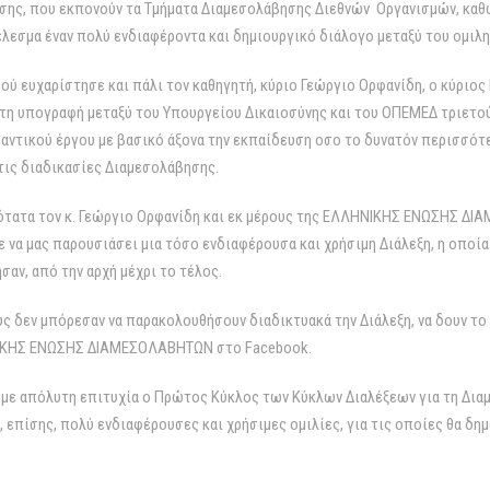
ης, που εκπονούν τα Τμήματα Διαμεσολάβησης Διεθνών Οργανισμών, καθώ
έλεσμα έναν πολύ ενδιαφέροντα και δημιουργικό διάλογο μεταξύ του ομιλ
φού ευχαρίστησε και πάλι τον καθηγητή, κύριο Γεώργιο Ορφανίδη, ο κύριο
η υπογραφή μεταξύ του Υπουργείου Δικαιοσύνης και του ΟΠΕΜΕΔ τριετού
μαντικού έργου με βασικό άξονα την εκπαίδευση οσο το δυνατόν περισσό
ις διαδικασίες Διαμεσολάβησης.
μότατα τον κ. Γεώργιο Ορφανίδη και εκ μέρους της ΕΛΛΗΝΙΚΗΣ ΕΝΩΣΗΣ ΔΙ
νε να μας παρουσιάσει μια τόσο ενδιαφέρουσα και χρήσιμη Διάλεξη, η οπο
αν, από την αρχή μέχρι το τέλος.
 δεν μπόρεσαν να παρακολουθήσουν διαδικτυακά την Διάλεξη, να δουν το 
ΝΙΚΗΣ ΕΝΩΣΗΣ ΔΙΑΜΕΣΟΛΑΒΗΤΩΝ στο Facebook.
 με απόλυτη επιτυχία ο Πρώτος Κύκλος των Κύκλων Διαλέξεων για τη Δια
ε, επίσης, πολύ ενδιαφέρουσες και χρήσιμες ομιλίες, για τις οποίες θα 