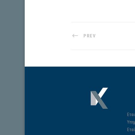
PREV
Εται
Υπη
Ετα