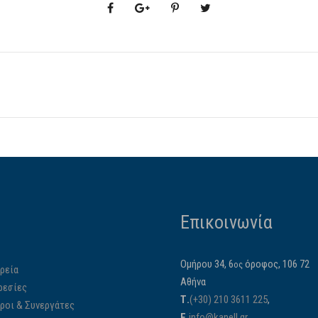
Επικοινωνία
Ομήρου 34, 6
όροφος, 106 72
ος
ρεία
Αθήνα
ρεσίες
Τ.
(+30) 210 3611 225
,
ίροι & Συνεργάτες
E.
info@kanell.gr