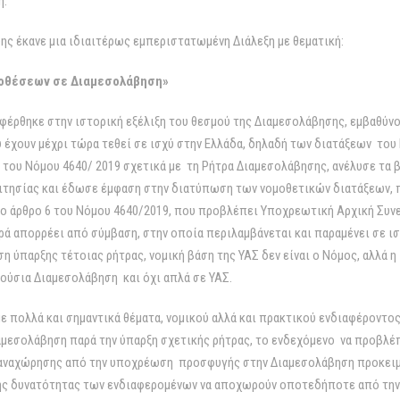
η.
ης έκανε μια ιδιαιτέρως εμπεριστατωμένη Διάλεξη με θεματική:
ποθέσεων σε Διαμεσολάβηση»
αφέρθηκε στην ιστορική εξέλιξη του θεσμού της Διαμεσολάβησης, εμβαθύνο
 έχουν μέχρι τώρα τεθεί σε ισχύ στην Ελλάδα, δηλαδή των διατάξεων του
ι του Νόμου 4640/ 2019 σχετικά με τη Ρήτρα Διαμεσολάβησης, ανέλυσε τα 
αιτησίας και έδωσε έμφαση στην διατύπωση των νομοθετικών διατάξεων, π
το άρθρο 6 του Νόμου 4640/2019, που προβλέπει Υποχρεωτική Αρχική Συν
ά απορρέει από σύμβαση, στην οποία περιλαμβάνεται και παραμένει σε ι
 ύπαρξης τέτοιας ρήτρας, νομική βάση της ΥΑΣ δεν είναι ο Νόμος, αλλά η 
κούσια Διαμεσολάβηση και όχι απλά σε ΥΑΣ.
 πολλά και σημαντικά θέματα, νομικού αλλά και πρακτικού ενδιαφέροντο
μεσολάβηση παρά την ύπαρξη σχετικής ρήτρας, το ενδεχόμενο να προβλέπ
παναχώρησης από την υποχρέωση προσφυγής στην Διαμεσολάβηση προκειμ
της δυνατότητας των ενδιαφερομένων να αποχωρούν οποτεδήποτε από τη