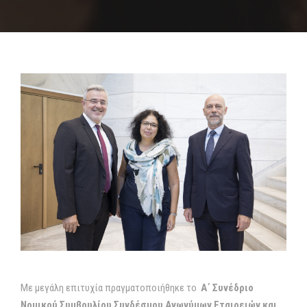
Με μεγάλη επιτυχία πραγματοποιήθηκε το
Α΄ Συνέδριο
Νομικού Συμβουλίου Συνδέσμου Ανωνύμων Εταιρειών και