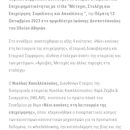
Επιχειρηματικότητας με τίτλο “Μέτοχοι, Στελέχη και
Επιχείρηση: Συγκλίσεις και Αποκλίσεις “,
την
Πέμπτη 12
Οκτωβρίου 2023 στο αμφιθέατρο Ιωάννης Δεσποτόπουλος
του Ωδείου Αθηνών.
Στο συνέδριο αναπτύχθηκαν οι εξής 4 ενότητες: «Νέοι κανόνες
στη λειτουργία της επιχείρησης», «Εταιρική Διακυβέρνηση και
Εταιρικό Συμφέρον», «Ευθύνη στελεχών έναντι της εταιρείας και
των μετόχων», «Αμοιβές, Μετοχές και άλλες παροχές στα
στελέχη».
Ο
Νικόλας Κανελλόπουλος,
Διευθύνων Εταίρος της
δικηγορικής εταιρείας Νικόλας Κανελλόπουλος-Χαρά Ζέρβα &
Συνεργάτες (NKLAW), συντόνισε το πρώτο πάνελ του
Συνεδρίου με θέμα
«Νέοι κανόνες στη λειτουργία της
επιχείρησης»,
όπου εξερευνήθηκε ο συναρπαστικός κόσμος
των καινοτόμων κανονιστικών μηχανισμών για τα προσωπικά
δεδομένα, το whistleblowing, την καταπολέμηση της βίας και της