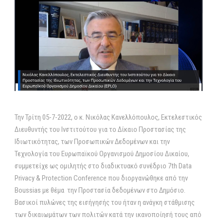
Την Τρίτη 05-7-2022, o κ. Νικόλας Κανελλόπουλος, Εκτελεστικός
Διευθυντής του Ινστιτούτου για το Δίκαιο Προστασίας της
Ιδιωτικότητας, των Προσωπικών Δεδομένων και την
Τεχνολογία του Ευρωπαϊκού Οργανισμού Δημοσίου Δικαίου,
συμμετείχε ως ομιλητής στο διαδικτυακό συνέδριο 7th Data
Privacy & Protection Conference που διοργανώθηκε από την
Boussias με θέμα την Προστασία δεδομένων στο Δημόσιο.
Βασικοί πυλώνες της εισήγησής του ήταν η ανάγκη στάθμισης
των δικαιωμάτων των πολιτών κατά την ικανοποίησή τους από