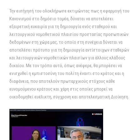
Την εισήγησή του ολοκλήρωσε εκτιμώντας πως η εφαρμογή του
Κανονισμού στο δημόσιο τομέα, δύναται να αποτελέσει
εξαιρετική ευκαιρία για τη δημιουργία ενός σταθερού και
λειτουργικού νομοθετικού πλαισίου προστασίας προσωπικών
δεδομένων στη χώρα μας, το οποίο στη συνέχεια δύναται να
αποτελέσει πρότυπο για τη δημιουργία αντίστοιχων σταθερών
και λειτουργικών νομοθετικών πλαισίων για άλλους κλάδους
δικαίου. Με τον τρόπο αυτό, όπως ανέφερε, θα μπορέσει να
ενισχυθεί η εμπιστοσύνη του πολίτη έναντι στο κράτος και η
διαφάνεια, που αποτελούν πρωταρχικούς στόχους κάθε
ευνομούμενου κράτους και χάρη στις οποίες μπορεί να
οικοδομηθεί ευέλικτη, σύγχρονη και αποτελεσματική Διοίκηση.