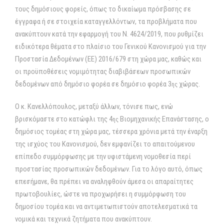
τους δημόσιους φορείς, όπως το δικαίωμα πρόσβασης σε
έγγραφα ή σε στοιχεία καταγγελλόντων, τα προβλήματα που
ανακύπτουν κατά την εφαρμογή του Ν. 4624/2019, που ρυθμίζει
ειδικότερα θέματα στο πλαίσιο του Γενικού Κανονισμού για την
Προστασία Δεδομένων (ΕΕ) 2016/679 στη χώρα μας, καθώς και
οι προϋποθέσεις νομιμότητας διαβιβάσεων προσωπικών
δεδομένων από δημόσιο φορέα σε δημόσιο φορέα 3
χώρας.
ης
Ο κ. Κανελλόπουλος, μεταξύ άλλων, τόνισε πως, ενώ
βρισκόμαστε στο κατώφλι της 4
Βιομηχανικής Επανάστασης, ο
ης
δημόσιος τομέας στη χώρα μας, τέσσερα χρόνια μετά την έναρξη
της ισχύος του Κανονισμού, δεν εμφανίζει το απαιτούμενου
επίπεδο συμμόρφωσης με την υφιστάμενη νομοθεσία περί
προστασίας προσωπικών δεδομένων. Για το λόγο αυτό, όπως
επεσήμανε, θα πρέπει να αναληφθούν άμεσα οι απαραίτητες
πρωτοβουλίες, ώστε να προχωρήσει η συμμόρφωση του
δημοσίου τομέα και να αντιμετωπιστούν αποτελεσματικά τα
νομικά και τεχνικά ζητήματα που ανακύπτουν.