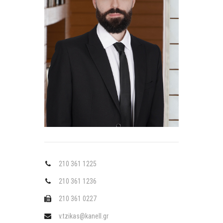
210 361 1225
210 361 1236
210 361 0227
v.tzikas@kanell.gr