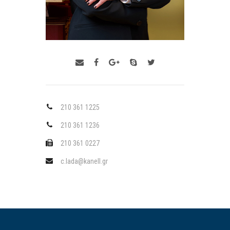
210 361 1225
210 361 1236
210 361 0227
c.lada@kanell.gr