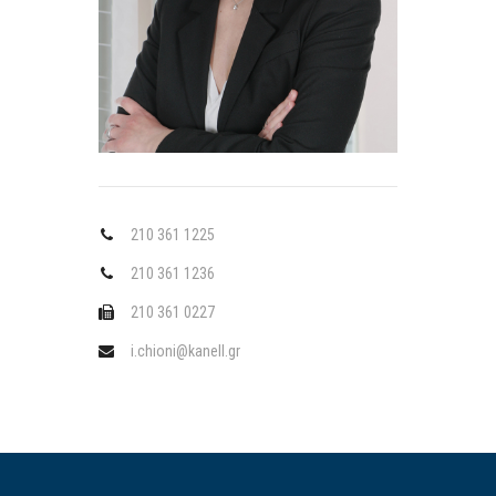
210 361 1225
210 361 1236
210 361 0227
i.chioni@kanell.gr