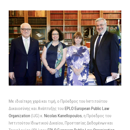
Με ιδιαίτερη χαρά και τιμή, ο Πρόεδρος του Ινστιτούτου
Δικαιοσύνης και Ανάπτυξης του
EPLO European Public Law
Organization
(IJG) κ.
Nicolas Kanellopoulos
, η Πρόεδρος του
Ινστιτούτου Ιδιωτικού Δικαίου, Προστασίας Δεδομένων και