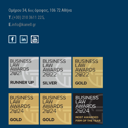
Ομήρου 34, 6
όροφος, 106 72 Αθήνα
ος
Τ.
(+30) 210 3611 225
,
E.
info@kanell.gr