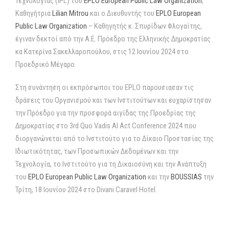
Τεχνολογίας (IPL) του
EPLO European Public Law Organization
,
Καθηγήτρια
Lilian Mitrou
και ο Διευθυντής του
EPLO European
Public Law Organization
– Καθηγητής κ. Σπυρίδων Φλογαϊτης,
έγιναν δεκτοί από την Α.Ε. Πρόεδρο της Ελληνικής Δημοκρατίας
κα Κατερίνα Σακελλαροπούλου, στις 12 Ιουνίου 2024 στο
Προεδρικό Μέγαρο.
Στη συνάντηση οι εκπρόσωποι του EPLO παρουσιασαν τις
δράσεις του Οργανισμού και των Ινστιτούτων και ευχαρίστησαν
την Πρόεδρο για την προσφορά αιγίδας της Προεδρίας της
Δημοκρατίας στο 3rd Quo Vadis AI Act Conference 2024 που
διοργανώνεται από το Ινστιτούτο για το Δίκαιο Προστασίας της
Ιδιωτικότητας, των Προσωπικών Δεδομένων και την
Τεχνολογία, το Ινστιτούτο για τη Δικαιοσύνη και την Ανάπτυξη
του
EPLO European Public Law Organization
και την
BOUSSIAS
την
Τρίτη, 18 Ιουνίου 2024 στο Divani Caravel Hotel.