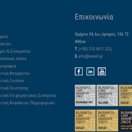
Επικοινωνία
Ομήρου 34, 6
όροφος, 106 72
ος
ρεία
Αθήνα
ρεσίες
Τ.
(+30) 210 3611 225
,
ίροι & Συνεργάτες
E.
info@kanell.gr
rnational Jurists
ρογραφία
ιτική Απορρήτου
ιτική Cookies
ιτική Ποιότητας
ιτική Επιχειρησιακής Συνέχειας
ιτική Ασφάλειας Πληροφοριών