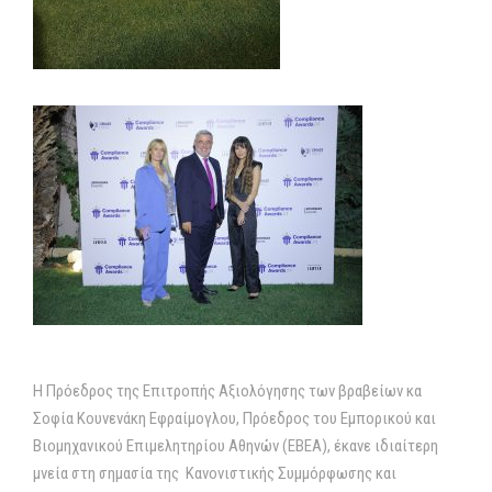
Η Πρόεδρος της Επιτροπής Αξιολόγησης των βραβείων κα
Σοφία Κουνενάκη Εφραίμογλου, Πρόεδρος του Εμπορικού και
Βιομηχανικού Επιμελητηρίου Αθηνών (ΕΒΕΑ), έκανε ιδιαίτερη
μνεία στη σημασία της Κανονιστικής Συμμόρφωσης και