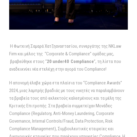
H Φωτεινή Σαμαρά Χατζηαναστασίου, συνεργάτης της NKLaw
Firm και μέλος της “Corporate & Compliance” ομάδας μας,
βραβεύθηκε στους “
20 under40
Compliance
”, τη λίστα που
αναδεικνύει νέα στελέχη στην αγορά του Compliance!
Η απονομή έλαβε χώρα στα πλαίσια του “Compliance Awards”
2024, μιας λαμπρής βραδιάς με τους νικητές να παραλαμβάνουν
τα βραβεία τους από εκλεκτούς καλεσμένους και τα μέλη της
Κριτικής Επιτροπής. Στα βραβεία συμμετείχαν Μονάδες
Compliance (Regulatory, Anti-Money Laundering, Corporate
Governance, Internal Controls/Fraud, Data Protection, Risk
Compliance Management), Συμβουλευτικές εταιρείες και
Δικηγορικές εταιρείες που παρέχουν υπηρεσίες Compliance. Η