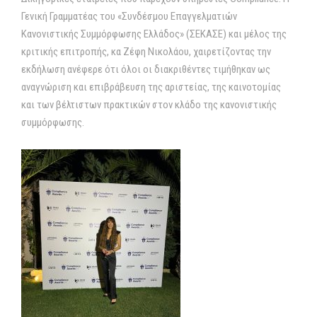
Γενική Γραμματέας του «Συνδέσμου Επαγγελματιών
Κανονιστικής Συμμόρφωσης Ελλάδος» (ΣΕΚΑΣΕ) και μέλος της
κριτικής επιτροπής, κα Ζέφη Νικολάου, χαιρετίζοντας την
εκδήλωση ανέφερε ότι όλοι οι διακριθέντες τιμήθηκαν ως
αναγνώριση και επιβράβευση της αριστείας, της καινοτομίας
και των βέλτιστων πρακτικών στον κλάδο της κανονιστικής
συμμόρφωσης.