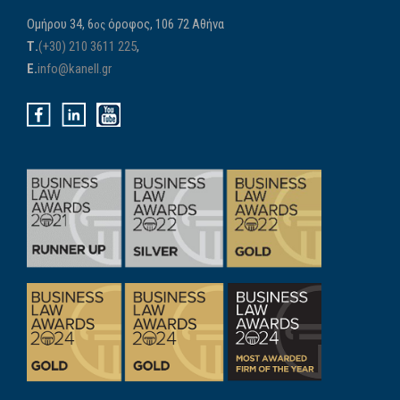
Ομήρου 34, 6
όροφος, 106 72 Αθήνα
ος
Τ.
(+30) 210 3611 225
,
E.
info@kanell.gr