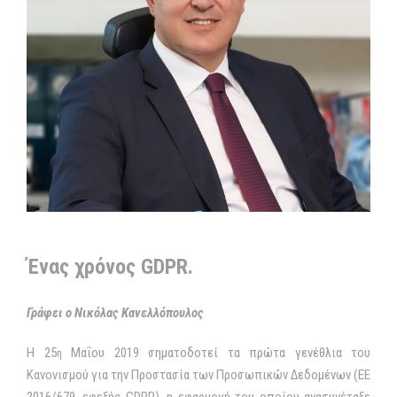
Ένας χρόνος GDPR.
Γράφει ο Νικόλας Κανελλόπουλος
Η 25
Μαΐου 2019 σηματοδοτεί τα πρώτα γενέθλια του
η
Κανονισμού για την Προστασία των Προσωπικών Δεδομένων (ΕΕ
2016/679, εφεξής GDPR), η εφαρμογή του οποίου ανασυνέταξε