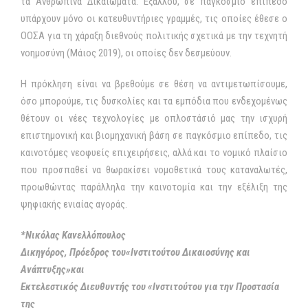
τα Ανθρώπινα Δικαιώματα. Εξάλλου, σε παγκόσμιο επίπεδο
υπάρχουν μόνο οι κατευθυντήριες γραμμές, τις οποίες έθεσε ο
ΟΟΣΑ για τη χάραξη διεθνούς πολιτικής σχετικά με την τεχνητή
νοημοσύνη (Μάιος 2019), οι οποίες δεν δεσμεύουν.
Η πρόκληση είναι να βρεθούμε σε θέση να αντιμετωπίσουμε,
όσο μπορούμε, τις δυσκολίες και τα εμπόδια που ενδεχομένως
θέτουν οι νέες τεχνολογίες με οπλοστάσιό μας την ισχυρή
επιστημονική και βιομηχανική βάση σε παγκόσμιο επίπεδο, τις
καινοτόμες νεοφυείς επιχειρήσεις, αλλά και το νομικό πλαίσιο
που προσπαθεί να θωρακίσει νομοθετικά τους καταναλωτές,
προωθώντας παράλληλα την καινοτομία και την εξέλιξη της
ψηφιακής ενιαίας αγοράς.
*Νικόλας Κανελλόπουλος
Δικηγόρος, Πρόεδρος του«Ινστιτούτου Δικαιοσύνης και
Ανάπτυξης»και
Εκτελεστικός Διευθυντής του «Ινστιτούτου για την Προστασία
της