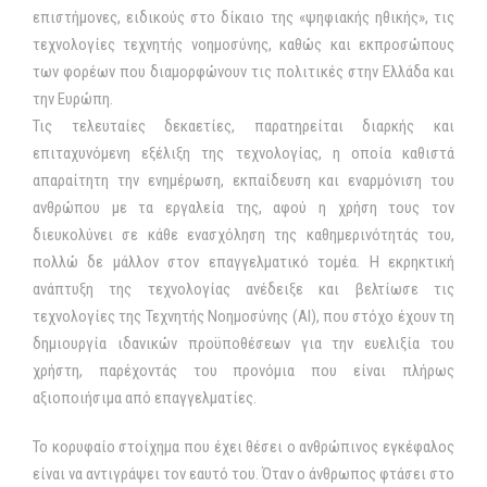
επιστήμονες, ειδικούς στο δίκαιο της «ψηφιακής ηθικής», τις
τεχνολογίες τεχνητής νοημοσύνης, καθώς και εκπροσώπους
των φορέων που διαμορφώνουν τις πολιτικές στην Ελλάδα και
την Ευρώπη.
Τις τελευταίες δεκαετίες, παρατηρείται διαρκής και
επιταχυνόμενη εξέλιξη της τεχνολογίας, η οποία καθιστά
απαραίτητη την ενημέρωση, εκπαίδευση και εναρμόνιση του
ανθρώπου με τα εργαλεία της, αφού η χρήση τους τον
διευκολύνει σε κάθε ενασχόληση της καθημερινότητάς του,
πολλώ δε μάλλον στον επαγγελματικό τομέα. Η εκρηκτική
ανάπτυξη της τεχνολογίας ανέδειξε και βελτίωσε τις
τεχνολογίες της Τεχνητής Νοημοσύνης (AI), που στόχο έχουν τη
δημιουργία ιδανικών προϋποθέσεων για την ευελιξία του
χρήστη, παρέχοντάς του προνόμια που είναι πλήρως
αξιοποιήσιμα από επαγγελματίες.
Το κορυφαίο στοίχημα που έχει θέσει ο ανθρώπινος εγκέφαλος
είναι να αντιγράψει τον εαυτό του. Όταν ο άνθρωπος φτάσει στο