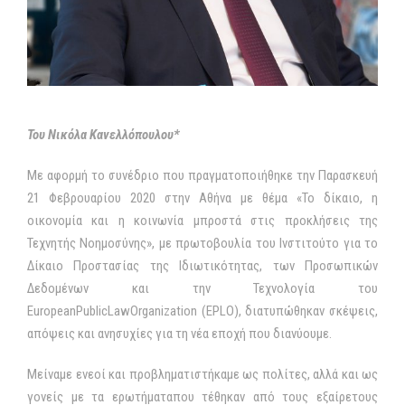
Του Νικόλα Κανελλόπουλου*
Με αφορμή το συνέδριο που πραγματοποιήθηκε την Παρασκευή
21 Φεβρουαρίου 2020 στην Αθήνα με θέμα «Το δίκαιο, η
οικονομία και η κοινωνία μπροστά στις προκλήσεις της
Τεχνητής Νοημοσύνης», με πρωτοβουλία του Ινστιτούτο για το
Δίκαιο Προστασίας της Ιδιωτικότητας, των Προσωπικών
Δεδομένων και την Τεχνολογία του
EuropeanPublicLawOrganization (EPLO), διατυπώθηκαν σκέψεις,
απόψεις και ανησυχίες για τη νέα εποχή που διανύουμε.
Μείναμε ενεοί και προβληματιστήκαμε ως πολίτες, αλλά και ως
γονείς με τα ερωτήματαπου τέθηκαν από τους εξαίρετους