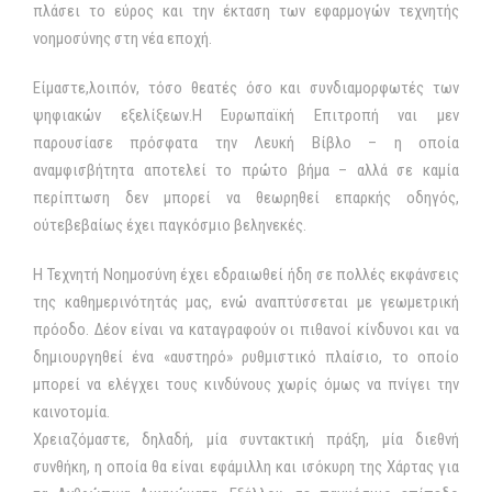
πλάσει το εύρος και την έκταση των εφαρμογών τεχνητής
νοημοσύνης στη νέα εποχή.
Είμαστε,λοιπόν, τόσο θεατές όσο και συνδιαμορφωτές των
ψηφιακών εξελίξεων.Η Ευρωπαϊκή Επιτροπή ναι μεν
παρουσίασε πρόσφατα την Λευκή Βίβλο – η οποία
αναμφισβήτητα αποτελεί το πρώτο βήμα – αλλά σε καμία
περίπτωση δεν μπορεί να θεωρηθεί επαρκής οδηγός,
ούτεβεβαίως έχει παγκόσμιο βεληνεκές.
Η Τεχνητή Νοημοσύνη έχει εδραιωθεί ήδη σε πολλές εκφάνσεις
της καθημερινότητάς μας, ενώ αναπτύσσεται με γεωμετρική
πρόοδο. Δέον είναι να καταγραφούν οι πιθανοί κίνδυνοι και να
δημιουργηθεί ένα «αυστηρό» ρυθμιστικό πλαίσιο, το οποίο
μπορεί να ελέγχει τους κινδύνους χωρίς όμως να πνίγει την
καινοτομία.
Χρειαζόμαστε, δηλαδή, μία συντακτική πράξη, μία διεθνή
συνθήκη, η οποία θα είναι εφάμιλλη και ισόκυρη της Χάρτας για