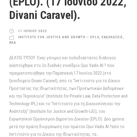
(EPLO). (17 Ιουνίου 2022,
Divani Caravel).
11 ΙΟΥΛΙΟΥ 2022
INSTITUTE FOR JUSTICE AND GROWTH – EPLO
,
ΕΚΔΗΛΩΣΕΙΣ
,
ΝΕΑ
ΔΕΛΤΙΟ ΤΥΠΟΥ Ένας γόνιμος και πολυδιάστατος διάλογος
αναπτύχθηκε στο 2ο διεθνές συνέδριο Quo Vadis AI ? που
πραγματοποιήθηκε την Παρασκευή 17 Ιουνίου 2022 (στο
ξενοδοχείο Divani Caravel), από τo “Ινστιτούτο για το Δίκαιο
Προστασίας της Ιδιωτικότητας, των Προσωπικών Δεδομένων
και την Τεχνολογία” (Institute for Private Law, Data Protection and
Technology-IPL) και το “Ινστιτούτο για τη Δικαιοσύνη και την
Ανάπτυξη” (Institute for Justice and Growth-IJG), του
Ευρωπαϊκού Οργανισμού Δημοσίου Δικαίου (EPLO). Δύο χρόνια
μετά την πρώτη διοργάνωση του πρώτου Quo Vadis AI ?από το
Ινστιτούτο για το Δίκαιο της Ιδιωτικότητας, τα...