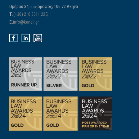
Ομήρου 34, 6
όροφος, 106 72 Αθήνα
ος
Τ.
(+30) 210 3611 225
,
E.
info@kanell.gr