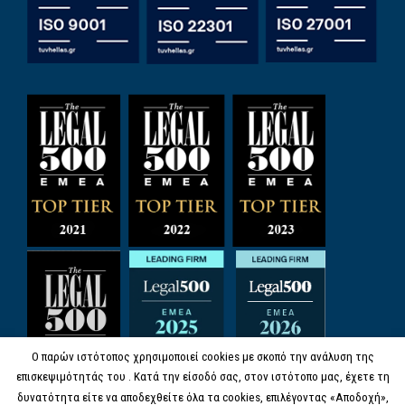
Ο παρών ιστότοπος χρησιμοποιεί cookies με σκοπό την ανάλυση της
επισκεψιμότητάς του . Κατά την είσοδό σας, στον ιστότοπο μας, έχετε τη
δυνατότητα είτε να αποδεχθείτε όλα τα cookies, επιλέγοντας «Αποδοχή»,