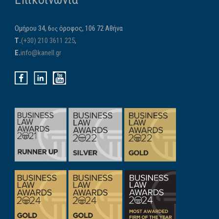
Ομήρου 34, 6
όροφος, 106 72 Αθήνα
ος
Τ.
(+30) 210 3611 225
,
E.
info@kanell.gr