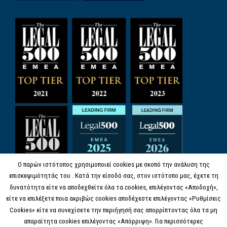
Ο παρών ιστότοπος χρησιμοποιεί cookies με σκοπό την ανάλυση της
επισκεψιμότητάς του . Κατά την είσοδό σας, στον ιστότοπο μας, έχετε τη
δυνατότητα είτε να αποδεχθείτε όλα τα cookies, επιλέγοντας «Αποδοχή»,
είτε να επιλέξετε ποια ακριβώς cookies αποδέχεστε επιλέγοντας «Ρυθμίσεις
Cookies» είτε να συνεχίσετε την περιήγησή σας απορρίπτοντας όλα τα μη
απαραίτητα cookies επιλέγοντας «Απόρριψη». Για περισσότερες