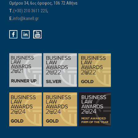
Ομήρου 34, 6
όροφος, 106 72 Αθήνα
ος
Τ.
(+30) 210 3611 225
,
E.
info@kanell.gr