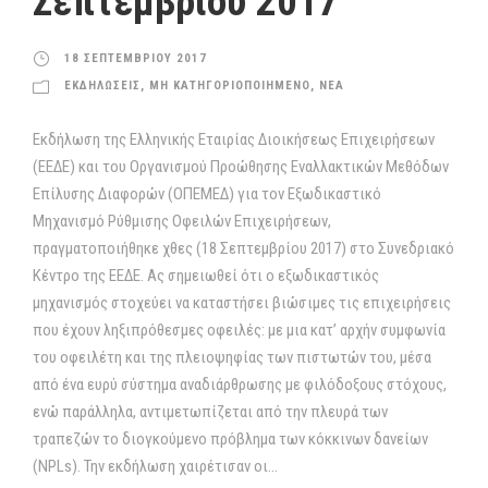
Σεπτεμβρίου 2017
18 ΣΕΠΤΕΜΒΡΙΟΥ 2017
ΕΚΔΗΛΩΣΕΙΣ
,
ΜΗ ΚΑΤΗΓΟΡΙΟΠΟΙΗΜΕΝΟ
,
ΝΕΑ
Εκδήλωση της Ελληνικής Εταιρίας Διοικήσεως Επιχειρήσεων
(ΕΕΔΕ) και του Οργανισμού Προώθησης Εναλλακτικών Μεθόδων
Επίλυσης Διαφορών (ΟΠΕΜΕΔ) για τον Εξωδικαστικό
Μηχανισμό Ρύθμισης Οφειλών Επιχειρήσεων,
πραγματοποιήθηκε χθες (18 Σεπτεμβρίου 2017) στο Συνεδριακό
Κέντρο της ΕΕΔΕ. Ας σημειωθεί ότι ο εξωδικαστικός
μηχανισμός στοχεύει να καταστήσει βιώσιμες τις επιχειρήσεις
που έχουν ληξιπρόθεσμες οφειλές: με μια κατ’ αρχήν συμφωνία
του οφειλέτη και της πλειοψηφίας των πιστωτών του, μέσα
από ένα ευρύ σύστημα αναδιάρθρωσης με φιλόδοξους στόχους,
ενώ παράλληλα, αντιμετωπίζεται από την πλευρά των
τραπεζών το διογκούμενο πρόβλημα των κόκκινων δανείων
(ΝPLs). Την εκδήλωση χαιρέτισαν οι...