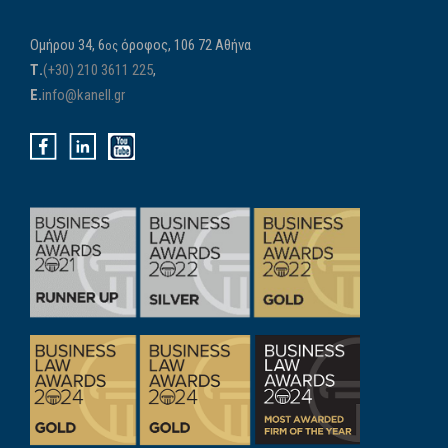
Ομήρου 34, 6
όροφος, 106 72 Αθήνα
ος
Τ.
(+30) 210 3611 225
,
E.
info@kanell.gr