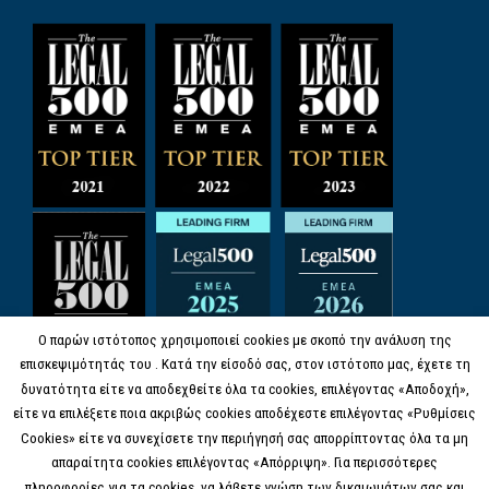
Ο παρών ιστότοπος χρησιμοποιεί cookies με σκοπό την ανάλυση της
επισκεψιμότητάς του . Κατά την είσοδό σας, στον ιστότοπο μας, έχετε τη
δυνατότητα είτε να αποδεχθείτε όλα τα cookies, επιλέγοντας «Αποδοχή»,
είτε να επιλέξετε ποια ακριβώς cookies αποδέχεστε επιλέγοντας «Ρυθμίσεις
Cookies» είτε να συνεχίσετε την περιήγησή σας απορρίπτοντας όλα τα μη
απαραίτητα cookies επιλέγοντας «Απόρριψη». Για περισσότερες
πληροφορίες για τα cookies, να λάβετε γνώση των δικαιωμάτων σας και